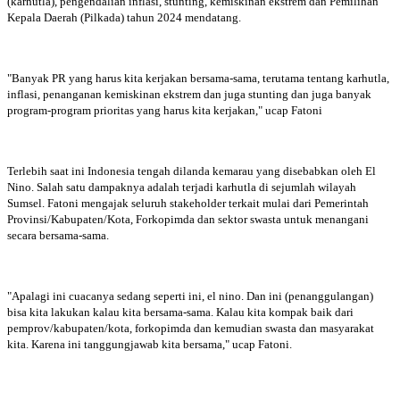
(karhutla), pengendalian inflasi, stunting, kemiskinan ekstrem dan Pemilihan
Kepala Daerah (Pilkada) tahun 2024 mendatang.
"Banyak PR yang harus kita kerjakan bersama-sama, terutama tentang karhutla,
inflasi, penanganan kemiskinan ekstrem dan juga stunting dan juga banyak
program-program prioritas yang harus kita kerjakan," ucap Fatoni
Terlebih saat ini Indonesia tengah dilanda kemarau yang disebabkan oleh El
Nino. Salah satu dampaknya adalah terjadi karhutla di sejumlah wilayah
Sumsel. Fatoni mengajak seluruh stakeholder terkait mulai dari Pemerintah
Provinsi/Kabupaten/Kota, Forkopimda dan sektor swasta untuk menangani
secara bersama-sama.
"Apalagi ini cuacanya sedang seperti ini, el nino. Dan ini (penanggulangan)
bisa kita lakukan kalau kita bersama-sama. Kalau kita kompak baik dari
pemprov/kabupaten/kota, forkopimda dan kemudian swasta dan masyarakat
kita. Karena ini tanggungjawab kita bersama," ucap Fatoni.