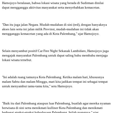
Harnojoyo beralasan, bahwa lokasi wisata yang berada di Sudirman dinilai
dapat mengganggu aktivitas masyarakat serta menyebabkan kemacetan.
"Dan itu juga jalan Negara. Mudah-mudahan di sini (red), dengan banyaknya
akses lain serta ini jalan milik Provinsi, mudah-mudahan ini tidak akan
mengganggu kemacetan yang ada di Kota Palembang," ujar Harnojoyo.
Selain menyambut positif Car Free Night Sekanak Lambidaro, Harnojoyo juga
mengajak masyarakat Palembang untuk dapat saling bahu membahu menjaga
lokasi wisata tersebut.
"Ini adalah ruang tamunya Kota Palembang. Ketika malam hari, khususnya
malam Sabtu dan malam Minggu, mari kita jadikan tempat ini sebagai tempat
untuk menyambut tamu-tamu kita," seru Harnojoyo.
"Baik itu dari Palembang ataupun luar Palembang, buatlah agar mereka nyaman
berwisata di sini serta menikmati kulliner Kota Palembang dan menikmati
berbagai atraksi-atraksi kebudayaan Palembang. Inilah ruangnya," ujar