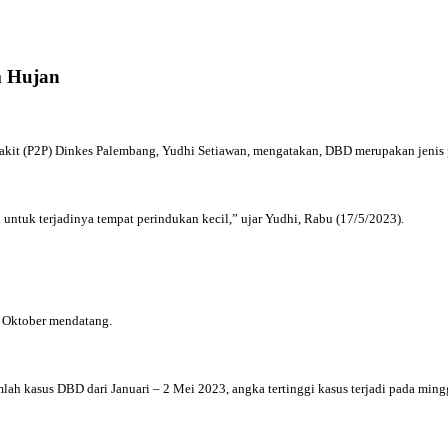
m Hujan
t (P2P) Dinkes Palembang, Yudhi Setiawan, mengatakan, DBD merupakan jenis pe
ntuk terjadinya tempat perindukan kecil,” ujar Yudhi, Rabu (17/5/2023).
 Oktober mendatang.
mlah kasus DBD dari Januari – 2 Mei 2023, angka tertinggi kasus terjadi pada ming