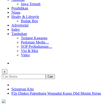
Jawa Tengah
Pendidikan
Niaga
Healty & Lifestyle
Budak Ben
Advertorial
Index
Tambahan
Tentang Kaganga
Pedoman Media…
SOP Perlindungan…
Visi & Misi
Video
x
Cari
Seputeran Kito
P2p Dinkes Palembang Waspadai Kasus Dbd Musim Hujan