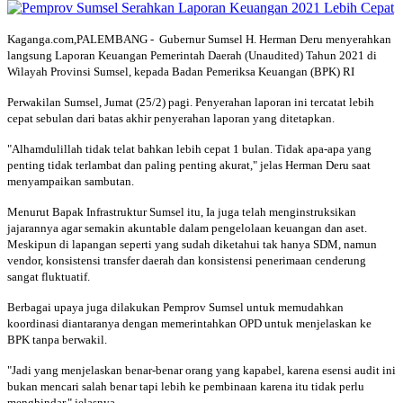
Kaganga.com,PALEMBANG - Gubernur Sumsel H. Herman Deru menyerahkan
langsung Laporan Keuangan Pemerintah Daerah (Unaudited) Tahun 2021 di
Wilayah Provinsi Sumsel, kepada Badan Pemeriksa Keuangan (BPK) RI
Perwakilan Sumsel, Jumat (25/2) pagi. Penyerahan laporan ini tercatat lebih
cepat sebulan dari batas akhir penyerahan laporan yang ditetapkan.
"Alhamdulillah tidak telat bahkan lebih cepat 1 bulan. Tidak apa-apa yang
penting tidak terlambat dan paling penting akurat," jelas Herman Deru saat
menyampaikan sambutan.
Menurut Bapak Infrastruktur Sumsel itu, Ia juga telah menginstruksikan
jajarannya agar semakin akuntable dalam pengelolaan keuangan dan aset.
Meskipun di lapangan seperti yang sudah diketahui tak hanya SDM, namun
vendor, konsistensi transfer daerah dan konsistensi penerimaan cenderung
sangat fluktuatif.
Berbagai upaya juga dilakukan Pemprov Sumsel untuk memudahkan
koordinasi diantaranya dengan memerintahkan OPD untuk menjelaskan ke
BPK tanpa berwakil.
"Jadi yang menjelaskan benar-benar orang yang kapabel, karena esensi audit ini
bukan mencari salah benar tapi lebih ke pembinaan karena itu tidak perlu
menghindar," jelasnya.