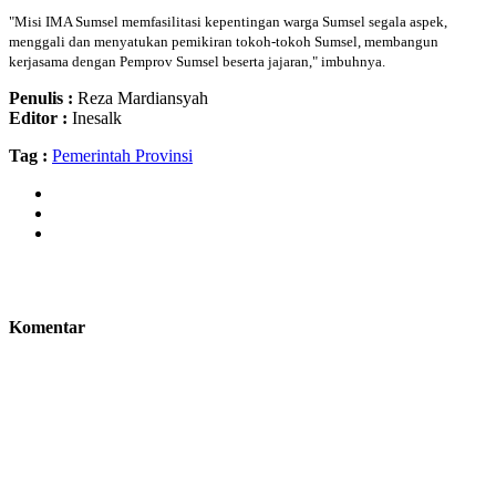
"Misi IMA Sumsel memfasilitasi kepentingan warga Sumsel segala aspek,
menggali dan menyatukan pemikiran tokoh-tokoh Sumsel, membangun
kerjasama dengan Pemprov Sumsel beserta jajaran," imbuhnya.
Penulis :
Reza Mardiansyah
Editor :
Inesalk
Tag :
Pemerintah Provinsi
Komentar