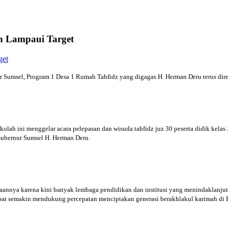
h Lampaui Target
msel, Program 1 Desa 1 Rumah Tahfidz yang digagas H. Herman Deru terus diresp
olah ini menggelar acara pelepasan dan wisuda tahfidz juz 30 peserta didik ke
 Gubernur Sumsel H. Herman Deru.
nya karena kini banyak lembaga pendidikan dan institusi yang menindaklanjut
dapat semakin mendukung percepatan menciptakan generasi berakhlakul karimah di