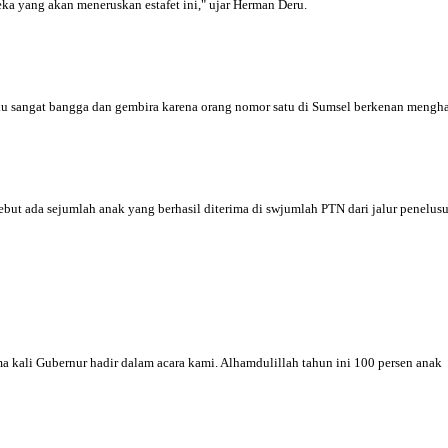
eka yang akan meneruskan estafet ini," ujar Herman Deru.
angat bangga dan gembira karena orang nomor satu di Sumsel berkenan menghadi
ebut ada sejumlah anak yang berhasil diterima di swjumlah PTN dari jalur penelusur
a kali Gubernur hadir dalam acara kami. Alhamdulillah tahun ini 100 persen anak