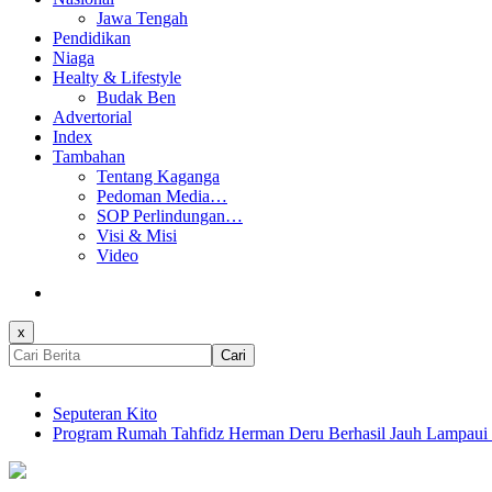
Jawa Tengah
Pendidikan
Niaga
Healty & Lifestyle
Budak Ben
Advertorial
Index
Tambahan
Tentang Kaganga
Pedoman Media…
SOP Perlindungan…
Visi & Misi
Video
x
Cari
Seputeran Kito
Program Rumah Tahfidz Herman Deru Berhasil Jauh Lampaui 