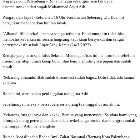
Kaganga.com,Palembang - Rona bahagia sekaligus haru tak dapat
disembunyikan dari wajah Muhammad Asyri Asbi.
Warga Jalan Jaya I, Kelurahan 16 Ulu, Kecamatan Seberang Ulu Dua, ini
bersyukur mendapatkan hunian layak.
"Alhamdulillah sekali, merasa sangat terbantu. Kami mungkin tidak bisa
membalas kebaikan ini secara langsung, tapi kami bersyukur dan sangat
berterimakasih sekali," ujar Asbi, Kamis (24/3/2022).
Remaja yang baru saja lulus Sekolah Menengah Atas ini menuturkan, sebelum
direnovasi, atap rumah kerap bocor dan banjir. Dindingnya papan dan sudah
rapuh.
"Sekarang alhamdulillah sudah direnovasi sudah bagus, Dulu tidak ada kamar,"
katanya.
Rumah ini, merupakan peninggalan orang tua Asbi.
Sebelumnya mereka 7 bersaudara serta orang tua tinggal di rumah ini.
"Sekarang tinggal saya dan kakak. Berdua yang menempati. Saudara kami yang
lainnya 5 orang perempuan, dan sudah berkeluarga semua, dan orangtua sudah
meninggal," Asbi menerangkan.
Rumah Asbi dibedah Badan Amil Zakat Nasional (Baznas) Kota Palembang.