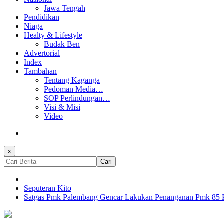
Jawa Tengah
Pendidikan
Niaga
Healty & Lifestyle
Budak Ben
Advertorial
Index
Tambahan
Tentang Kaganga
Pedoman Media…
SOP Perlindungan…
Visi & Misi
Video
x
Cari
Seputeran Kito
Satgas Pmk Palembang Gencar Lakukan Penanganan Pmk 85 