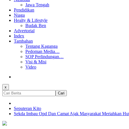
Jawa Tengah
Pendidikan
Niaga
Healty & Lifestyle
Budak Ben
Advertorial
Index
Tambahan
Tentang Kaganga
Pedoman Media…
SOP Perlindungan…
Visi & Misi
Video
x
Cari
Seputeran Kito
Sekda Imbau Opd Dan Camat Ajak Masyarakat Meriahkan Hu