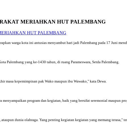
ARAKAT MERIAHKAN HUT PALEMBANG
pkan warga kota ini antusias menyambut hari jadi Palembang pada 17 Juni mend
Kota Palembang yang ke-1430 tahun, di ruang Parameswara, Setda Palembang.
uga akhir masa kepemimpinan pak Wako maupun ibu Wawako," kata Dewa.
era menyampaikan program dan kegiatan, baik yang bersifat seremonial maupun p
i, ataupun dunia olahraga. Yang penting kegiatan kegiatan yang memang terasa," t