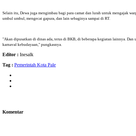
Selain itu, Dewa juga mengimbau bagi para camat dan lurah untuk mengajak war
umbul umbul, mengecat gapura, dan lain sebaginya sampai di RT.
"Akan dipusatkan di dinas ada, terus di BKB, di beberapa kegiatan lainnya. Da
karnaval kebudayaan," pungkasnya.
Editor :
Inesalk
Tag :
Pemerintah Kota Pale
Komentar