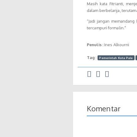
Masih kata Fitrianti, me
dalam berbelanja, teruta
“Jadi jangan memandang h
tercampuri formalin."
Penulis :
Ines Alkourni
Tag :
Pemerintah Kota Pale
Komentar