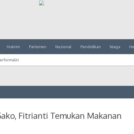
Hukrim
Parlemen
Nasional
Pendidikan
Niaga
He
erformalin
Sako, Fitrianti Temukan Makanan