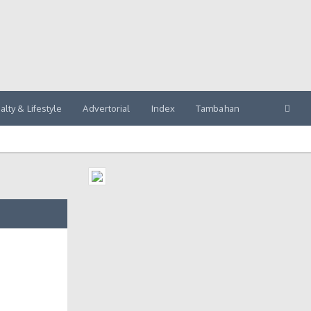
alty & Lifestyle
Advertorial
Index
Tambahan