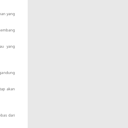
nan yang
alembang
iau yang
ngandung
etap akan
ebas dari