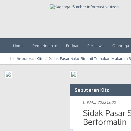
Home
Pemerintahan
Budpar
Peristiwa
Olahraga
Seputeran Kito
Sidak Pasar Sako Fitrianti Temukan Makanan B
Seputeran Kito
9 Mar 2022 13:00
Sidak Pasar 
Berformalin