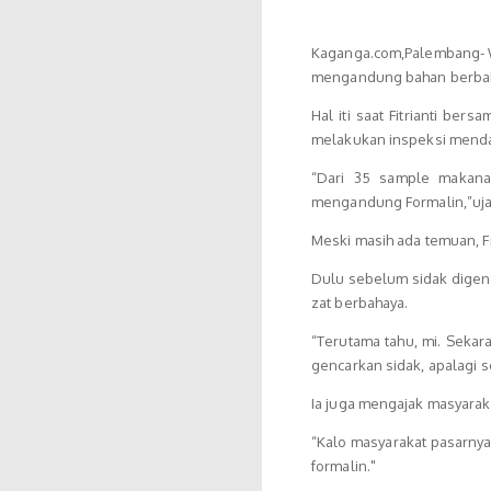
Kaganga.com,Palembang- W
mengandung bahan berba
Hal iti saat Fitrianti b
melakukan inspeksi mendad
“Dari 35 sample makanan
mengandung Formalin,”ujar 
Meski masih ada temuan, F
Dulu sebelum sidak dige
zat berbahaya.
“Terutama tahu, mi. Sekar
gencarkan sidak, apalagi s
Ia juga mengajak masyara
“Kalo masyarakat pasarnya
formalin."