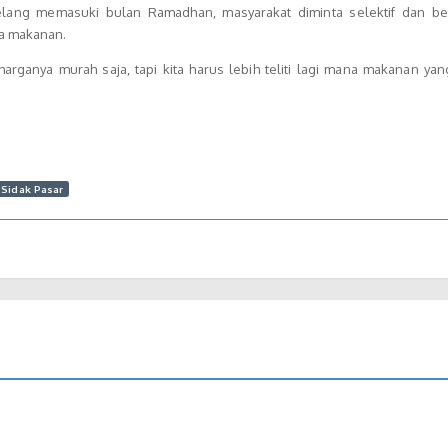
njelang memasuki bulan Ramadhan, masyarakat diminta selektif dan berh
ma makanan.
arganya murah saja, tapi kita harus lebih teliti lagi mana makanan ya
Sidak Pasar