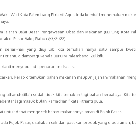
akil Wali Kota Palembang Fitrianti Agustinda kembali menemukan maka
haya.
ersama jajaran Balai Besar Pengawasan Obat dan Makanan (BBPOM) Kota P
ak di Pasar Sako, Rabu (9/3/2022).
 sehari-hari yang diuji lab, kita temukan hanya satu sample kwet
Fitrianti, didampingi Kepala BBPOM Palembang, Zulkifli.
itrianti menyebut ada penurunan drastis.
ncarkan, kerap ditemukan bahan makanan maupun jajanan/makanan me
ang alhamdulillah sudah tidak kita temukan lagi bahan berbahaya. Kita t
ebentar lagi masuk bulan Ramadhan,” kata Fitrianti pula.
kat untuk dapat mengecek bahan makanannya aman di Pojok Pasar.
 ada Pojok Pasar, usahakan cek dan pastikan produk yang dibeli aman, b