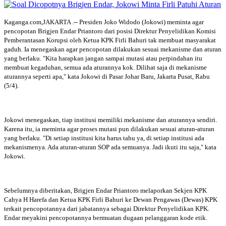
Kaganga.com,JAKARTA .-- Presiden Joko Widodo (Jokowi) meminta agar
pencopotan Brigjen Endar Priantoro dari posisi Direktur Penyelidikan Komisi
Pemberantasan Korupsi oleh Ketua KPK Firli Bahuri tak membuat masyarakat
gaduh. Ia menegaskan agar pencopotan dilakukan sesuai mekanisme dan aturan
yang berlaku. "Kita harapkan jangan sampai mutasi atau perpindahan itu
membuat kegaduhan, semua ada aturannya kok. Dilihat saja di mekanisme
aturannya seperti apa," kata Jokowi di Pasar Johar Baru, Jakarta Pusat, Rabu
(5/4).
Jokowi menegaskan, tiap institusi memiliki mekanisme dan aturannya sendiri.
Karena itu, ia meminta agar proses mutasi pun dilakukan sesuai aturan-aturan
yang berlaku. "Di setiap institusi kita harus tahu ya, di setiap institusi ada
mekanismenya. Ada aturan-aturan SOP ada semuanya. Jadi ikuti itu saja," kata
Jokowi.
Sebelumnya diberitakan, Brigjen Endar Priantoro melaporkan Sekjen KPK
Cahya H Harefa dan Ketua KPK Firli Bahuri ke Dewan Pengawas (Dewas) KPK
terkait pencopotannya dari jabatannya sebagai Direktur Penyelidikan KPK.
Endar meyakini pencopotannya bermuatan dugaan pelanggaran kode etik.