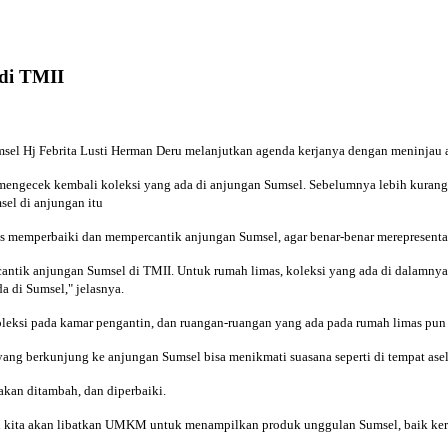
di TMII
sel Hj Febrita Lusti Herman Deru melanjutkan agenda kerjanya dengan meninjau a
 mengecek kembali koleksi yang ada di anjungan Sumsel. Sebelumnya lebih kurang
sel di anjungan itu
us memperbaiki dan mempercantik anjungan Sumsel, agar benar-benar merepresenta
rcantik anjungan Sumsel di TMII. Untuk rumah limas, koleksi yang ada di dalamnya
a di Sumsel," jelasnya.
leksi pada kamar pengantin, dan ruangan-ruangan yang ada pada rumah limas pun 
u yang berkunjung ke anjungan Sumsel bisa menikmati suasana seperti di tempat asel
akan ditambah, dan diperbaiki.
pan kita akan libatkan UMKM untuk menampilkan produk unggulan Sumsel, baik kera