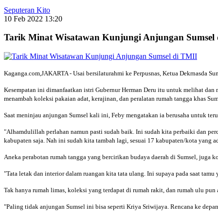
Seputeran Kito
10 Feb 2022 13:20
Tarik Minat Wisatawan Kunjungi Anjungan Sumsel 
Kaganga.com,JAKARTA - Usai bersilaturahmi ke Perpusnas, Ketua Dekrnasda Sum
Kesempatan ini dimanfaatkan istri Gubernur Herman Deru itu untuk melihat dan
menambah koleksi pakaian adat, kerajinan, dan peralatan rumah tangga khas Sum
Saat meninjau anjungan Sumsel kali ini, Feby mengatakan ia berusaha untuk ter
"Alhamdulillah perlahan namun pasti sudah baik. Ini sudah kita perbaiki dan pe
kabupaten saja. Nah ini sudah kita tambah lagi, sesuai 17 kabupaten/kota yang ad
Aneka perabotan rumah tangga yang bercirikan budaya daerah di Sumsel, juga ko
"Tata letak dan interior dalam ruangan kita tata ulang. Ini supaya pada saat tam
Tak hanya rumah limas, koleksi yang terdapat di rumah rakit, dan rumah ulu pun 
"Paling tidak anjungan Sumsel ini bisa seperti Kriya Sriwijaya. Rencana ke de