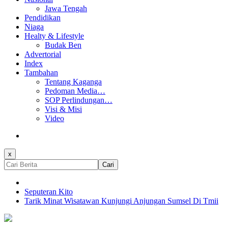
Jawa Tengah
Pendidikan
Niaga
Healty & Lifestyle
Budak Ben
Advertorial
Index
Tambahan
Tentang Kaganga
Pedoman Media…
SOP Perlindungan…
Visi & Misi
Video
x
Cari
Seputeran Kito
Tarik Minat Wisatawan Kunjungi Anjungan Sumsel Di Tmii