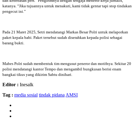
dan kebebasan pers. “Pengirimnya dengan sengaja meneror kerja jurnalis,”
katanya. “Jika tujuannya untuk menakuti, kami tidak gentar tapi stop tindakan
pengecut ini.”
Pada 21 Maret 2025, Setri mendatangi Markas Besar Polri untuk melaporkan
paket kepala babi. Paket tersebut sudah diserahkan kepada polisi sebagai
barang bukti.
Mabes Polri sudah membentuk tim mengusut peneror dan motifnya. Sekitar 20
polisi mendatangi kantor Tempo dan mengambil bungkusan berisi enam
bangkai tikus yang dikirim Sabtu dinihari.
Editor :
Inesalk
Tag :
media sosial
tindak pidana
AMSI