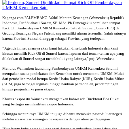
Kaganga.com,PALEMBANG- Wakil Menteri Keuangan (Wamenkeu) Republik
Indonesia, Prof Suahasil Nazara, SE. MSc. Ph.D mengakui pemilihan tempat
Kick Off Pemberdayaan UMKM Kemenkeu Satu di Sumsel, Jumat (18/3) di
Gedung Keuangan Negara Palembang memiliki alasan tersendiri. Salah satunya
karena Provinsi Sumsel dianggap sebagai Provinsi yang terdepan.
" Agenda ini sebenarnya akan kami lakukan di seluruh Indonesia dan kami
khusus memilih Kick Off di Sumsel karena laporan dari teman-teman apa yang
dilakukan di Sumsel sangat mendahului yang lainnya," puji Wamenkeu.
Menurut Wamankeu launching Pemberdayaan UMKM Kemenkeu Satu ini
merupakan suatu pendekatan dari Kemenkeu untuk membantu UMKM. Mulai
dari pembelian modal berupa Kredit Usaha Rakyat (KUR), Kredit Usaha Mikro
(KUM) juga berbagai regulasi hingga bantuan permodalan, pendampingan
hingga penjualan ke pasar ekspor.
Khusus ekspor itu Wamankeu mengatakan bahwa ada Direktorat Bea Cukai
yang bertugas memfasilitasi ekspor Indonesia.
Sehingga menurutnya UMKM ini juga dibantu membuka pasar di luar negeri
melalui atase-atase keuangan bekerjasama dengan atase perdagangan.
"Kita bantu buka pasar di luar negeri dengan memberikan kemudahan dan