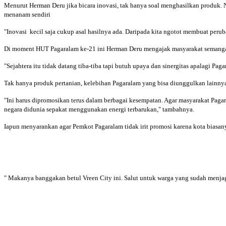
Menurut Herman Deru jika bicara inovasi, tak hanya soal menghasilkan produk.
menanam sendiri
"Inovasi kecil saja cukup asal hasilnya ada. Daripada kita ngotot membuat perub
Di moment HUT Pagaralam ke-21 ini Herman Deru mengajak masyarakat semangat 
"Sejahtera itu tidak datang tiba-tiba tapi butuh upaya dan sinergitas apalagi Pa
Tak hanya produk pertanian, kelebihan Pagaralam yang bisa diunggulkan lainnya
"Ini harus dipromosikan terus dalam berbagai kesempatan. Agar masyarakat Pagar
negara didunia sepakat menggunakan energi terbarukan," tambahnya.
Iapun menyarankan agar Pemkot Pagaralam tidak irit promosi karena kota biasan
" Makanya banggakan betul Vreen City ini. Salut untuk warga yang sudah menjaga