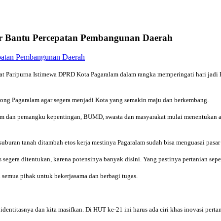
ar Bantu Percepatan Pembangunan Daerah
ripurna Istimewa DPRD Kota Pagaralam dalam rangka memperingati hari jadi Kot
ng Pagaralam agar segera menjadi Kota yang semakin maju dan berkembang.
lam dan pemangku kepentingan, BUMD, swasta dan masyarakat mulai menentukan ap
uburan tanah ditambah etos kerja mestinya Pagaralam sudah bisa menguasai pasar
segera ditentukan, karena potensinya banyak disini. Yang pastinya pertanian seper
i semua pihak untuk bekerjasama dan berbagi tugas.
entitasnya dan kita masifkan. Di HUT ke-21 ini harus ada ciri khas inovasi pertan