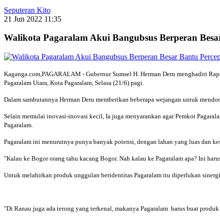
Seputeran Kito
21 Jun 2022 11:35
Walikota Pagaralam Akui Bangubsus Berperan Bes
Kaganga.com,PAGARALAM - Gubernur Sumsel H. Herman Deru menghadiri Rapat Pa
Pagaralam Utara, Kota Pagaralam, Selasa (21/6) pagi.
Dalam sambutannya Herman Deru memberikan beberapa wejangan untuk mendoro
Selain memulai inovasi-inovasi kecil, Ia juga menyarankan agar Pemkot Pagara
Pagaralam.
Pagaralam ini menurutnya punya banyak potensi, dengan lahan yang luas dan kes
"Kalau ke Bogor orang tahu kacang Bogor. Nah kalau ke Pagaralam apa? Ini harus 
Untuk melahirkan produk unggulan beridentitas Pagaralam itu diperlukan sinerg
"Di Ranau juga ada terong yang terkenal, makanya Pagaralam harus buat produk id