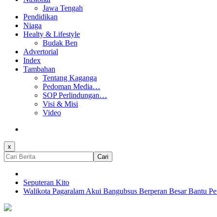
Jawa Tengah
Pendidikan
Niaga
Healty & Lifestyle
Budak Ben
Advertorial
Index
Tambahan
Tentang Kaganga
Pedoman Media…
SOP Perlindungan…
Visi & Misi
Video
x
Cari
Seputeran Kito
Walikota Pagaralam Akui Bangubsus Berperan Besar Bantu P