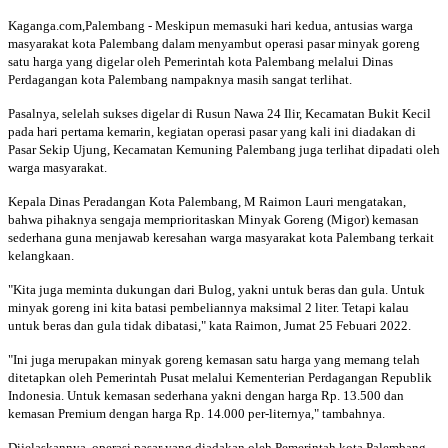
Kaganga.com,Palembang - Meskipun memasuki hari kedua, antusias warga
masyarakat kota Palembang dalam menyambut operasi pasar minyak goreng
satu harga yang digelar oleh Pemerintah kota Palembang melalui Dinas
Perdagangan kota Palembang nampaknya masih sangat terlihat.
Pasalnya, selelah sukses digelar di Rusun Nawa 24 Ilir, Kecamatan Bukit Kecil
pada hari pertama kemarin, kegiatan operasi pasar yang kali ini diadakan di
Pasar Sekip Ujung, Kecamatan Kemuning Palembang juga terlihat dipadati oleh
warga masyarakat.
Kepala Dinas Peradangan Kota Palembang, M Raimon Lauri mengatakan,
bahwa pihaknya sengaja memprioritaskan Minyak Goreng (Migor) kemasan
sederhana guna menjawab keresahan warga masyarakat kota Palembang terkait
kelangkaan.
"Kita juga meminta dukungan dari Bulog, yakni untuk beras dan gula. Untuk
minyak goreng ini kita batasi pembeliannya maksimal 2 liter. Tetapi kalau
untuk beras dan gula tidak dibatasi," kata Raimon, Jumat 25 Febuari 2022.
"Ini juga merupakan minyak goreng kemasan satu harga yang memang telah
ditetapkan oleh Pemerintah Pusat melalui Kementerian Perdagangan Republik
Indonesia. Untuk kemasan sederhana yakni dengan harga Rp. 13.500 dan
kemasan Premium dengan harga Rp. 14.000 per-liternya," tambahnya.
Dijelaskannya, operasi pasar yang diadakan oleh Pemerintah kota Palembang