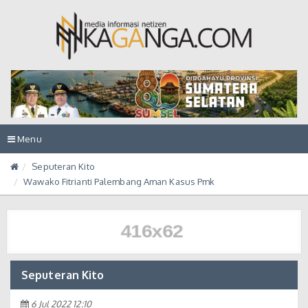
Toggle
Menu
navigation
Seputeran Kito
Wawako Fitrianti Palembang Aman Kasus Pmk
Seputeran Kito
6 Jul 2022 12:10