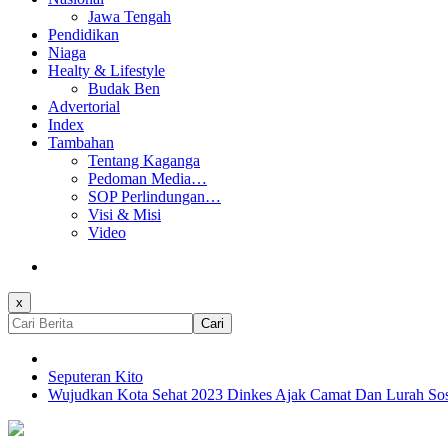
Jawa Tengah
Pendidikan
Niaga
Healty & Lifestyle
Budak Ben
Advertorial
Index
Tambahan
Tentang Kaganga
Pedoman Media…
SOP Perlindungan…
Visi & Misi
Video
x
Cari
Seputeran Kito
Wujudkan Kota Sehat 2023 Dinkes Ajak Camat Dan Lurah Sosi