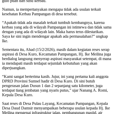
gulo puan dari susu kerbau.
Namun, ia mempertanyakan mengapa tidak ada usulan terkait
kesehatan Kerbau Pampangan di desa tersebut.
“Apakah tidak ada masalah terkait tumbuh kembangnya, karena
kerbau yang ada di wilayah Pampangan ini istimewa dan tidak sama
dengan yang ada di wilayah lain. Maka harus terus dilestarikan.
Saya ke sini ingin mendengar apakah ada permasalahan?” ungkap
Ike.
Sementara itu, Ahad (15/2/2026), masih dalam kegiatan reses serap
aspirasi di Desa Kuro, Kecamatan Pampangan, Hj. Ike Meilina juga
berdialog langsung menyerap aspirasi masyarakat setempat, di mana
ia mendapati masih terdapat sejumlah kebutuhan yang akan
diperjuangkan.
“Kami sangat berterima kasih. Jujur, ini yang pertama kali anggota
DPRD Provinsi Sumsel hadir di Desa Kuro. Di sini butuh
pengerasan jalan Dusun 1 dan 2 sepanjang satu kilometer, juga
terdapat tiang jembatan yang nyaris putus,” ujar Nanang A. Romi,
Kepala Desa Kuro.
Saat reses di Desa Pulau Layang, Kecamatan Pampangan, Kepala
Desa Daud Damsir menyampaikan beberapa usulan kepada Hj. Ike
Meilina mengenai infrastruktur jalan, pembangunan masjid, air