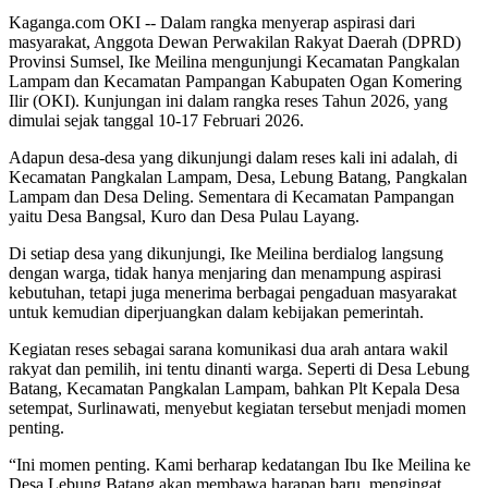
Kaganga.com OKI -- Dalam rangka menyerap aspirasi dari
masyarakat, Anggota Dewan Perwakilan Rakyat Daerah (DPRD)
Provinsi Sumsel, Ike Meilina mengunjungi Kecamatan Pangkalan
Lampam dan Kecamatan Pampangan Kabupaten Ogan Komering
Ilir (OKI). Kunjungan ini dalam rangka reses Tahun 2026, yang
dimulai sejak tanggal 10-17 Februari 2026.
Adapun desa-desa yang dikunjungi dalam reses kali ini adalah, di
Kecamatan Pangkalan Lampam, Desa, Lebung Batang, Pangkalan
Lampam dan Desa Deling. Sementara di Kecamatan Pampangan
yaitu Desa Bangsal, Kuro dan Desa Pulau Layang.
Di setiap desa yang dikunjungi, Ike Meilina berdialog langsung
dengan warga, tidak hanya menjaring dan menampung aspirasi
kebutuhan, tetapi juga menerima berbagai pengaduan masyarakat
untuk kemudian diperjuangkan dalam kebijakan pemerintah.
Kegiatan reses sebagai sarana komunikasi dua arah antara wakil
rakyat dan pemilih, ini tentu dinanti warga. Seperti di Desa Lebung
Batang, Kecamatan Pangkalan Lampam, bahkan Plt Kepala Desa
setempat, Surlinawati, menyebut kegiatan tersebut menjadi momen
penting.
“Ini momen penting. Kami berharap kedatangan Ibu Ike Meilina ke
Desa Lebung Batang akan membawa harapan baru, mengingat