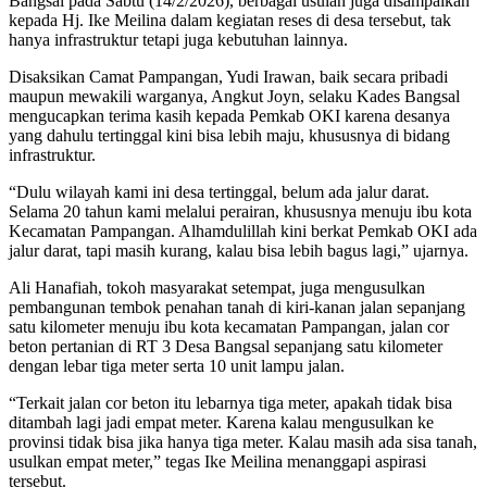
Bangsal pada Sabtu (14/2/2026), berbagai usulan juga disampaikan
kepada Hj. Ike Meilina dalam kegiatan reses di desa tersebut, tak
hanya infrastruktur tetapi juga kebutuhan lainnya.
Disaksikan Camat Pampangan, Yudi Irawan, baik secara pribadi
maupun mewakili warganya, Angkut Joyn, selaku Kades Bangsal
mengucapkan terima kasih kepada Pemkab OKI karena desanya
yang dahulu tertinggal kini bisa lebih maju, khususnya di bidang
infrastruktur.
“Dulu wilayah kami ini desa tertinggal, belum ada jalur darat.
Selama 20 tahun kami melalui perairan, khususnya menuju ibu kota
Kecamatan Pampangan. Alhamdulillah kini berkat Pemkab OKI ada
jalur darat, tapi masih kurang, kalau bisa lebih bagus lagi,” ujarnya.
Ali Hanafiah, tokoh masyarakat setempat, juga mengusulkan
pembangunan tembok penahan tanah di kiri-kanan jalan sepanjang
satu kilometer menuju ibu kota kecamatan Pampangan, jalan cor
beton pertanian di RT 3 Desa Bangsal sepanjang satu kilometer
dengan lebar tiga meter serta 10 unit lampu jalan.
“Terkait jalan cor beton itu lebarnya tiga meter, apakah tidak bisa
ditambah lagi jadi empat meter. Karena kalau mengusulkan ke
provinsi tidak bisa jika hanya tiga meter. Kalau masih ada sisa tanah,
usulkan empat meter,” tegas Ike Meilina menanggapi aspirasi
tersebut.