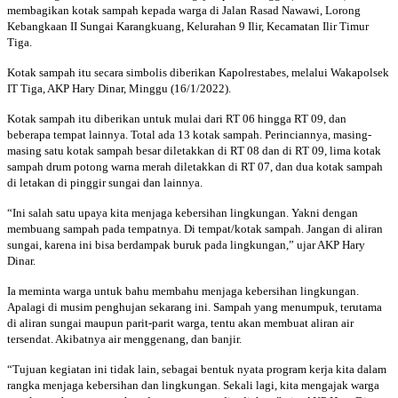
membagikan kotak sampah kepada warga di Jalan Rasad Nawawi, Lorong
Kebangkaan II Sungai Karangkuang, Kelurahan 9 Ilir, Kecamatan Ilir Timur
Tiga.
Kotak sampah itu secara simbolis diberikan Kapolrestabes, melalui Wakapolsek
IT Tiga, AKP Hary Dinar, Minggu (16/1/2022).
Kotak sampah itu diberikan untuk mulai dari RT 06 hingga RT 09, dan
beberapa tempat lainnya. Total ada 13 kotak sampah. Perinciannya, masing-
masing satu kotak sampah besar diletakkan di RT 08 dan di RT 09, lima kotak
sampah drum potong warna merah diletakkan di RT 07, dan dua kotak sampah
di letakan di pinggir sungai dan lainnya.
“Ini salah satu upaya kita menjaga kebersihan lingkungan. Yakni dengan
membuang sampah pada tempatnya. Di tempat/kotak sampah. Jangan di aliran
sungai, karena ini bisa berdampak buruk pada lingkungan,” ujar AKP Hary
Dinar.
Ia meminta warga untuk bahu membahu menjaga kebersihan lingkungan.
Apalagi di musim penghujan sekarang ini. Sampah yang menumpuk, terutama
di aliran sungai maupun parit-parit warga, tentu akan membuat aliran air
tersendat. Akibatnya air menggenang, dan banjir.
“Tujuan kegiatan ini tidak lain, sebagai bentuk nyata program kerja kita dalam
rangka menjaga kebersihan dan lingkungan. Sekali lagi, kita mengajak warga