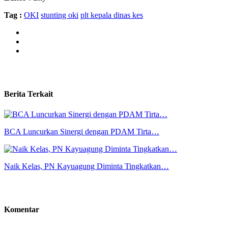
Tag :
OKI
stunting oki
plt kepala dinas kes
Berita Terkait
BCA Luncurkan Sinergi dengan PDAM Tirta…
Naik Kelas, PN Kayuagung Diminta Tingkatkan…
Komentar