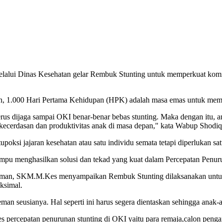
alui Dinas Kesehatan gelar Rembuk Stunting untuk memperkuat komit
, 1.000 Hari Pertama Kehidupan (HPK) adalah masa emas untuk mempe
erus dijaga sampai OKI benar-benar bebas stunting. Maka dengan itu, a
ecerdasan dan produktivitas anak di masa depan," kata Wabup Shodiq.
si jajaran kesehatan atau satu individu semata tetapi diperlukan satu
ampu menghasilkan solusi dan tekad yang kuat dalam Percepatan Penur
erman, SKM.M.Kes menyampaikan Rembuk Stunting dilaksanakan untu
aksimal.
 teman seusianya. Hal seperti ini harus segera dientaskan sehingga anak
 percepatan penurunan stunting di OKI yaitu para remaja,calon pengant