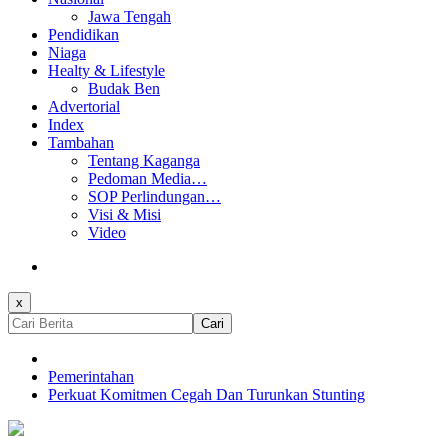
Jawa Tengah
Pendidikan
Niaga
Healty & Lifestyle
Budak Ben
Advertorial
Index
Tambahan
Tentang Kaganga
Pedoman Media…
SOP Perlindungan…
Visi & Misi
Video
x
Cari
Pemerintahan
Perkuat Komitmen Cegah Dan Turunkan Stunting