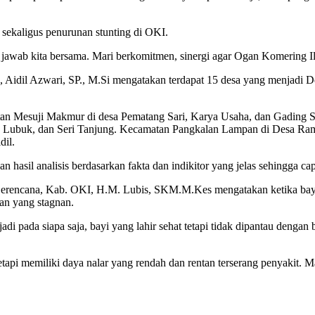
sekaligus penurunan stunting di OKI.
jawab kita bersama. Mari berkomitmen, sinergi agar Ogan Komering Ili
l Azwari, SP., M.Si mengatakan terdapat 15 desa yang menjadi Des
tan Mesuji Makmur di desa Pematang Sari, Karya Usaha, dan Gading S
 Lubuk, dan Seri Tanjung. Kecamatan Pangkalan Lampan di Desa Ra
dil.
n hasil analisis berdasarkan fakta dan indikitor yang jelas sehingga ca
erencana, Kab. OKI, H.M. Lubis, SKM.M.Kes mengatakan ketika bayi l
n yang stagnan.
jadi pada siapa saja, bayi yang lahir sehat tetapi tidak dipantau dengan
tetapi memiliki daya nalar yang rendah dan rentan terserang penyakit.