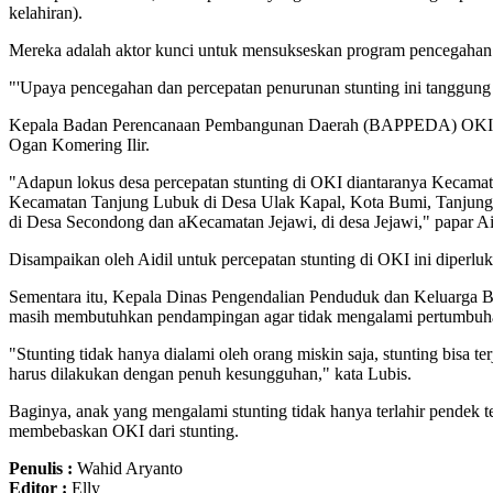
kelahiran).
Mereka adalah aktor kunci untuk mensukseskan program pencegahan 
"'Upaya pencegahan dan percepatan penurunan stunting ini tanggung 
Kepala Badan Perencanaan Pembangunan Daerah (BAPPEDA) OKI, Aidi
Ogan Komering Ilir.
"Adapun lokus desa percepatan stunting di OKI diantaranya Kecama
Kecamatan Tanjung Lubuk di Desa Ulak Kapal, Kota Bumi, Tanjung
di Desa Secondong dan aKecamatan Jejawi, di desa Jejawi," papar Ai
Disampaikan oleh Aidil untuk percepatan stunting di OKI ini diperluka
Sementara itu, Kepala Dinas Pengendalian Penduduk dan Keluarga B
masih membutuhkan pendampingan agar tidak mengalami pertumbuha
"Stunting tidak hanya dialami oleh orang miskin saja, stunting bisa ter
harus dilakukan dengan penuh kesungguhan," kata Lubis.
Baginya, anak yang mengalami stunting tidak hanya terlahir pendek 
membebaskan OKI dari stunting.
Penulis :
Wahid Aryanto
Editor :
Elly