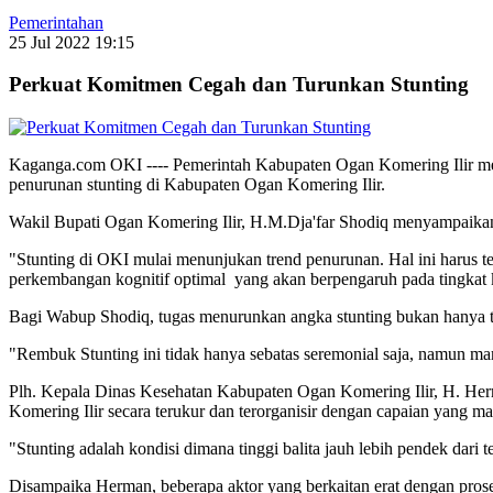
Pemerintahan
25 Jul 2022 19:15
Perkuat Komitmen Cegah dan Turunkan Stunting
Kaganga.com OKI ---- Pemerintah Kabupaten Ogan Komering Ilir mel
penurunan stunting di Kabupaten Ogan Komering Ilir.
Wakil Bupati Ogan Komering Ilir, H.M.Dja'far Shodiq menyampaikan
"Stunting di OKI mulai menunjukan trend penurunan. Hal ini harus t
perkembangan kognitif optimal yang akan berpengaruh pada tingkat k
Bagi Wabup Shodiq, tugas menurunkan angka stunting bukan hanya tupok
"Rembuk Stunting ini tidak hanya sebatas seremonial saja, namun m
Plh. Kepala Dinas Kesehatan Kabupaten Ogan Komering Ilir, H. H
Komering Ilir secara terukur dan terorganisir dengan capaian yang m
"Stunting adalah kondisi dimana tinggi balita jauh lebih pendek dari
Disampaika Herman, beberapa aktor yang berkaitan erat dengan proses