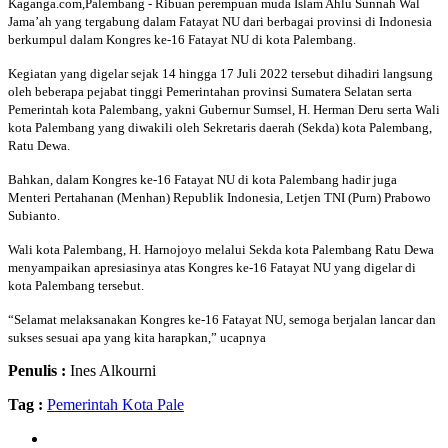
Kaganga.com,Palembang - Ribuan perempuan muda Islam Ahlu Sunnah Wal
Jama’ah yang tergabung dalam Fatayat NU dari berbagai provinsi di Indonesia
berkumpul dalam Kongres ke-16 Fatayat NU di kota Palembang.
Kegiatan yang digelar sejak 14 hingga 17 Juli 2022 tersebut dihadiri langsung
oleh beberapa pejabat tinggi Pemerintahan provinsi Sumatera Selatan serta
Pemerintah kota Palembang, yakni Gubernur Sumsel, H. Herman Deru serta Wali
kota Palembang yang diwakili oleh Sekretaris daerah (Sekda) kota Palembang,
Ratu Dewa.
Bahkan, dalam Kongres ke-16 Fatayat NU di kota Palembang hadir juga
Menteri Pertahanan (Menhan) Republik Indonesia, Letjen TNI (Purn) Prabowo
Subianto.
Wali kota Palembang, H. Harnojoyo melalui Sekda kota Palembang Ratu Dewa
menyampaikan apresiasinya atas Kongres ke-16 Fatayat NU yang digelar di
kota Palembang tersebut.
“Selamat melaksanakan Kongres ke-16 Fatayat NU, semoga berjalan lancar dan
sukses sesuai apa yang kita harapkan,” ucapnya
Penulis :
Ines Alkourni
Tag :
Pemerintah Kota Pale