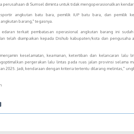
pa perusahaan di Sumsel diminta untuk tidak mengoperasionalkan kenda
nsportir angkutan batu bara, pemilik IUP batu bara, dan pemilik k
angkutan barang," tegasnya.
edaran terkait pembatasan operasional angkutan barang ini sudah
dan telah diampaikan kepada Dishub kabupaten/kota dan pengusaha 
 menjamin keselamatan, keamanan, ketertiban dan kelancaran lalu li
ngoptimalkan pergerakan lalu lintas pada ruas jalan provinsi selama m
an 2025. Jadi, kendaraan dengan kriteria tertentu dilarang melintas," ung
h