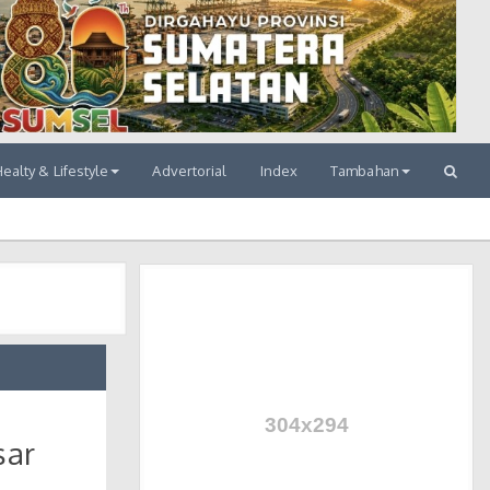
ealty & Lifestyle
Advertorial
Index
Tambahan
sar