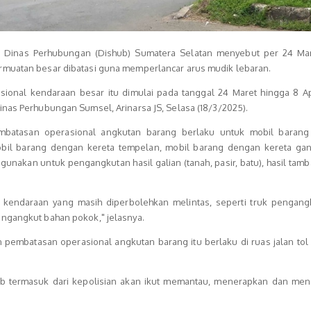
 Dinas Perhubungan (Dishub) Sumatera Selatan menyebut per 24 Ma
rmuatan besar dibatasi guna memperlancar arus mudik lebaran.
ional kendaraan besar itu dimulai pada tanggal 24 Maret hingga 8 Ap
inas Perhubungan Sumsel, Arinarsa JS, Selasa (18/3/2025).
embatasan operasional angkutan barang berlaku untuk mobil baran
mobil barang dengan kereta tempelan, mobil barang dengan kereta ga
gunakan untuk pengangkutan hasil galian (tanah, pasir, batu), hasil tam
s kendaraan yang masih diperbolehkan melintas, seperti truk pengang
ngangkut bahan pokok," jelasnya.
 pembatasan operasional angkutan barang itu berlaku di ruas jalan tol
hub termasuk dari kepolisian akan ikut memantau, menerapkan dan me