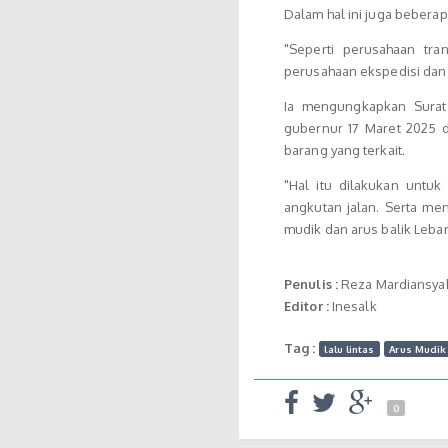
Dalam hal ini juga bebera
"Seperti perusahaan tra
perusahaan ekspedisi dan 
Ia mengungkapkan Surat 
gubernur 17 Maret 2025 
barang yang terkait.
"Hal itu dilakukan untuk
angkutan jalan. Serta me
mudik dan arus balik Lebar
Penulis :
Reza Mardiansya
Editor :
Inesalk
Tag :
lalu lintas
Arus Mudik
0