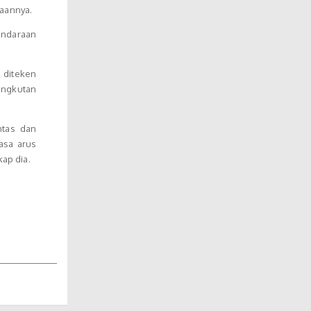
raannya.
endaraan
 diteken
angkutan
ntas dan
asa arus
kap dia.