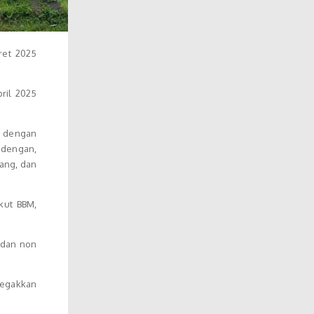
ret 2025
ril 2025
g dengan
ndengan,
bang, dan
kut BBM,
 dan non
negakkan