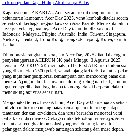
Kaganga.com,JAKARTA - Acer secara resmi mengumumkan
peluncuran kampanye Acer Day 2025, yang kembali digelar secara
serentak di berbagai negara kawasan Asia Pasifik. Memasuki tahun
ke-9 penyelenggaraannya, Acer Day tahun ini dirayakan di
Indonesia, Malaysia, Filipina, Australia, India, Taiwan, Singapura,
Vietnam, Thailand, Hong Kong, Tiongkok, Jepang, Korea, dan Sri
Lanka.
Di Indonesia rangkaian perayaan Acer Day 2025 ditandai dengan
penyelenggaraan ACERUN 5K pada Minggu, 3 Agustus 2025
kemarin. ACERUN 5K merupakan The First AI Run di Indonesia
yang diikuti oleh 2500 pelari, sebuah ajang lari terbuka untuk pelari
yang ingin mengeksplorasi kemampuan dan mendorong batas diri
mereka. Ajang ini tidak hanya mendorong kebugaran fisik, namun
juga memperlihatkan bagaimana teknologi dapat berperan dalam
mendukung aktivitas sehari-hari.
Mengangkat tema #BreakALimit, Acer Day 2025 mengajak setiap
individu untuk menantang batas kemampuan diri, menghadapi
tantangan dengan keyakinan, dan terus berusaha mencapai versi
terbaik dari diri mereka. Sebagai mitra teknologi terpercaya, Acer
senantiasa menghadirkan solusi yang mendukung langkah
pelanggan dalam menjawab tantangan sekarang dan masa depan.