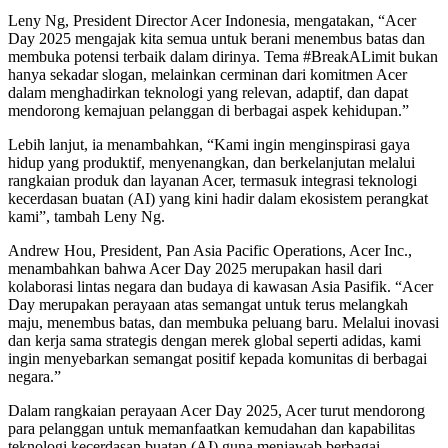
Leny Ng, President Director Acer Indonesia, mengatakan, “Acer
Day 2025 mengajak kita semua untuk berani menembus batas dan
membuka potensi terbaik dalam dirinya. Tema #BreakALimit bukan
hanya sekadar slogan, melainkan cerminan dari komitmen Acer
dalam menghadirkan teknologi yang relevan, adaptif, dan dapat
mendorong kemajuan pelanggan di berbagai aspek kehidupan.”
Lebih lanjut, ia menambahkan, “Kami ingin menginspirasi gaya
hidup yang produktif, menyenangkan, dan berkelanjutan melalui
rangkaian produk dan layanan Acer, termasuk integrasi teknologi
kecerdasan buatan (AI) yang kini hadir dalam ekosistem perangkat
kami”, tambah Leny Ng.
Andrew Hou, President, Pan Asia Pacific Operations, Acer Inc.,
menambahkan bahwa Acer Day 2025 merupakan hasil dari
kolaborasi lintas negara dan budaya di kawasan Asia Pasifik. “Acer
Day merupakan perayaan atas semangat untuk terus melangkah
maju, menembus batas, dan membuka peluang baru. Melalui inovasi
dan kerja sama strategis dengan merek global seperti adidas, kami
ingin menyebarkan semangat positif kepada komunitas di berbagai
negara.”
Dalam rangkaian perayaan Acer Day 2025, Acer turut mendorong
para pelanggan untuk memanfaatkan kemudahan dan kapabilitas
teknologi kecerdasan buatan (AI) guna menjawab berbagai