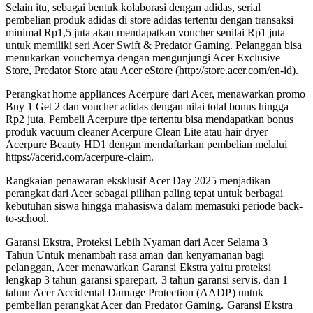
Selain itu, sebagai bentuk kolaborasi dengan adidas, serial
pembelian produk adidas di store adidas tertentu dengan transaksi
minimal Rp1,5 juta akan mendapatkan voucher senilai Rp1 juta
untuk memiliki seri Acer Swift & Predator Gaming. Pelanggan bisa
menukarkan vouchernya dengan mengunjungi Acer Exclusive
Store, Predator Store atau Acer eStore (http://store.acer.com/en-id).
Perangkat home appliances Acerpure dari Acer, menawarkan promo
Buy 1 Get 2 dan voucher adidas dengan nilai total bonus hingga
Rp2 juta. Pembeli Acerpure tipe tertentu bisa mendapatkan bonus
produk vacuum cleaner Acerpure Clean Lite atau hair dryer
Acerpure Beauty HD1 dengan mendaftarkan pembelian melalui
https://acerid.com/acerpure-claim.
Rangkaian penawaran eksklusif Acer Day 2025 menjadikan
perangkat dari Acer sebagai pilihan paling tepat untuk berbagai
kebutuhan siswa hingga mahasiswa dalam memasuki periode back-
to-school.
Garansi Ekstra, Proteksi Lebih Nyaman dari Acer Selama 3
Tahun
Untuk menambah rasa aman dan kenyamanan bagi
pelanggan, Acer menawarkan Garansi Ekstra yaitu proteksi
lengkap 3 tahun garansi sparepart, 3 tahun garansi servis, dan 1
tahun Acer Accidental Damage Protection (AADP) untuk
pembelian perangkat Acer dan Predator Gaming. Garansi Ekstra