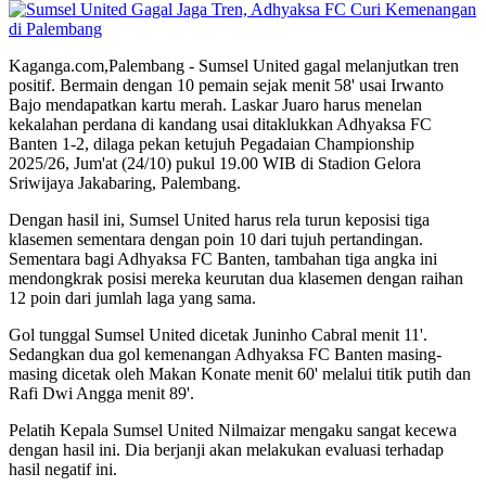
Kaganga.com,Palembang - Sumsel United gagal melanjutkan tren
positif. Bermain dengan 10 pemain sejak menit 58' usai Irwanto
Bajo mendapatkan kartu merah. Laskar Juaro harus menelan
kekalahan perdana di kandang usai ditaklukkan Adhyaksa FC
Banten 1-2, dilaga pekan ketujuh Pegadaian Championship
2025/26, Jum'at (24/10) pukul 19.00 WIB di Stadion Gelora
Sriwijaya Jakabaring, Palembang.
Dengan hasil ini, Sumsel United harus rela turun keposisi tiga
klasemen sementara dengan poin 10 dari tujuh pertandingan.
Sementara bagi Adhyaksa FC Banten, tambahan tiga angka ini
mendongkrak posisi mereka keurutan dua klasemen dengan raihan
12 poin dari jumlah laga yang sama.
Gol tunggal Sumsel United dicetak Juninho Cabral menit 11'.
Sedangkan dua gol kemenangan Adhyaksa FC Banten masing-
masing dicetak oleh Makan Konate menit 60' melalui titik putih dan
Rafi Dwi Angga menit 89'.
Pelatih Kepala Sumsel United Nilmaizar mengaku sangat kecewa
dengan hasil ini. Dia berjanji akan melakukan evaluasi terhadap
hasil negatif ini.