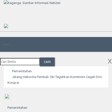
Toggle
Menu
navigation
x
CARI
Pemerintahan
Jelang Hakordia Pemkab Oki Teguhkan Komitmen Cegah Dini
Korupsi
Pemerintahan