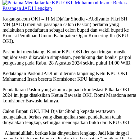
Kaganga.com OKI -- H M Dja'far Shodiq - Abdiyanto Fikri SH
MH (JADI) menjadi pasangan calon (Paslon) pertama yang
melakukan pendaftaran sebagai calon bupati dan wakil bupati ke
Komisi Pemilihan Umum Kabupaten Ogan Komering Ilir (KPU
OKI).
Paslon ini mendatangi Kantor KPU OKI dengan iringan musik
tanjidor serta dikawalan simpatisan, pendukung dan koalisi parpol
pengusung pada Rabu, 28 Agustus 2024 sekira pukul 14.00 WIB.
Kedatangan Paslon JADI ini diterima langsung Ketu KPU OKI
Muhammad Irsan beserta Komisioner KPU lainnya.
Pendaftaran Paslon yang akan maju pada kontestasi Pilkada OKI
2024 ini juga disaksikan Ketua Bawaslu OKI, Romi Maradona serta
komisioner Bawaslu lainnya.
Calon Bupati OKI, HM Dja'far Shodiq kepada wartawan
mengatakan, berkas yang disampaikan saat pendaftaran telah
dinyatakan lengkap, sehingga mendapatkan bukti dari KPU OKI.
"Alhamdulillah, berkas kita dinyatakan lengkap. Jadi kita tinggal
mengikuti tahapan lainnya, diantara tes kesehatan," ungkap Dja'far