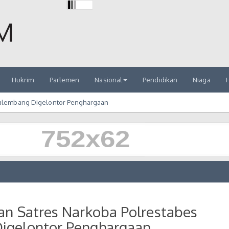
Hukrim
Parlemen
Nasional
Pendidikan
Niaga
H
Palembang Digelontor Penghargaan
an Satres Narkoba Polrestabes
igelontor Penghargaan