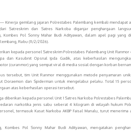
Kinerja gemilang jajaran Polrestabes Palembang kembali mendapat ap
ari Satreskrim dan Satres Narkoba diganjar penghargaan langs
, Kombes Pol Sonny Mahar Budi Adityawan, dalam apel pagi yang di
lembang, Rabu (11/2/2026).
erikan kepada personel Satreskrim Polrestabes Palembang Unit Ranmor 
lapa dan Kasubnit Opsnal Ipda Gadik, atas keberhasilan mengungk
tor (curanmor) yang sempat viral di media sosial dengan korban bernama
us tersebut, tim Unit Ranmor menggunakan metode penyamaran uni
 Doraemon dan Spiderman untuk mengelabui pelaku. Total 15 perso
aan atas keberhasilan operasi tersebut.
uga diberikan kepada personel Unit 1 Satres Narkoba Polrestabes Palem
daran narkotika jenis sabu seberat 4 kilogram di wilayah hukum Pol
rsonel, termasuk Kasat Narkoba AKBP Faisal Manalu, turut menerima a
g, Kombes Pol Sonny Mahar Budi Adityawan, mengatakan penghar