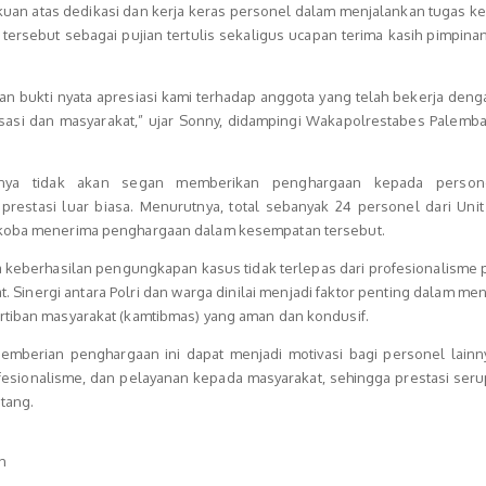
an atas dedikasi dan kerja keras personel dalam menjalankan tugas kep
ersebut sebagai pujian tertulis sekaligus ucapan terima kasih pimpina
n bukti nyata apresiasi kami terhadap anggota yang telah bekerja deng
sasi dan masyarakat,” ujar Sonny, didampingi Wakapolrestabes Palemb
inya tidak akan segan memberikan penghargaan kepada person
prestasi luar biasa. Menurutnya, total sebanyak 24 personel dari Uni
rkoba menerima penghargaan dalam kesempatan tersebut.
 keberhasilan pengungkapan kasus tidak terlepas dari profesionalisme 
 Sinergi antara Polri dan warga dinilai menjadi faktor penting dalam me
rtiban masyarakat (kamtibmas) yang aman dan kondusif.
emberian penghargaan ini dapat menjadi motivasi bagi personel lainn
fesionalisme, dan pelayanan kepada masyarakat, sehingga prestasi seru
tang.
h