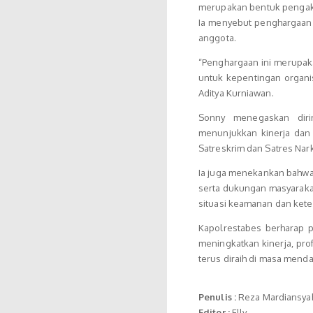
merupakan bentuk pengaku
Ia menyebut penghargaan t
anggota.
“Penghargaan ini merupaka
untuk kepentingan organi
Aditya Kurniawan.
Sonny menegaskan dir
menunjukkan kinerja dan 
Satreskrim dan Satres Na
Ia juga menekankan bahwa
serta dukungan masyarakat.
situasi keamanan dan kete
Kapolrestabes berharap p
meningkatkan kinerja, pro
terus diraih di masa menda
Penulis :
Reza Mardiansya
Editor :
Elly