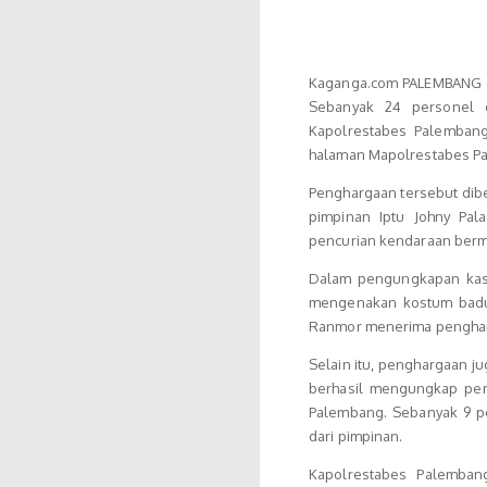
Kaganga.com PALEMBANG — 
Sebanyak 24 personel d
Kapolrestabes Palembang
halaman Mapolrestabes Pa
Penghargaan tersebut dib
pimpinan Iptu Johny Pa
pencurian kendaraan bermo
Dalam pengungkapan kas
mengenakan kostum badut
Ranmor menerima pengharg
Selain itu, penghargaan j
berhasil mengungkap pere
Palembang. Sebanyak 9 pe
dari pimpinan.
Kapolrestabes Palemban