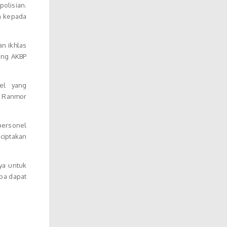
olisian.
n kepada
an ikhlas
ang AKBP
el yang
t Ranmor
personel
nciptakan
ya untuk
pa dapat