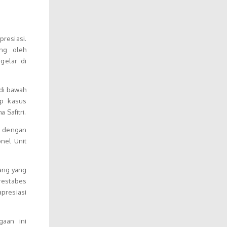
resiasi.
ung oleh
gelar di
di bawah
ap kasus
 Safitri.
k dengan
nel Unit
bang yang
restabes
presiasi
gaan ini