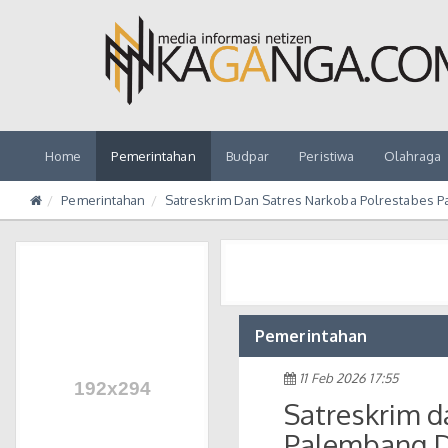
Home
Pemerintahan
Budpar
Peristiwa
Olahraga
Pemerintahan
Satreskrim Dan Satres Narkoba Polrestabes 
Pemerintahan
11 Feb 2026 17:55
Satreskrim d
Palembang D