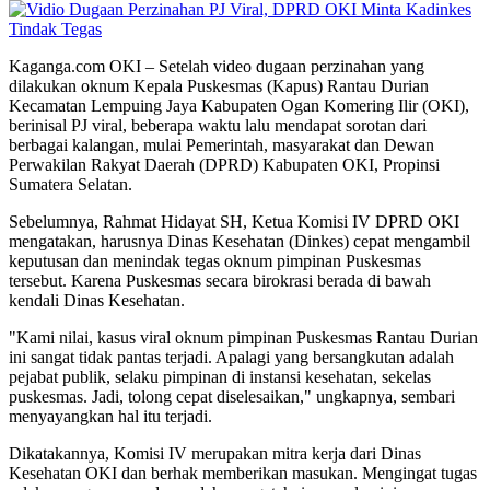
Kaganga.com OKI – Setelah video dugaan perzinahan yang
dilakukan oknum Kepala Puskesmas (Kapus) Rantau Durian
Kecamatan Lempuing Jaya Kabupaten Ogan Komering Ilir (OKI),
berinisal PJ viral, beberapa waktu lalu mendapat sorotan dari
berbagai kalangan, mulai Pemerintah, masyarakat dan Dewan
Perwakilan Rakyat Daerah (DPRD) Kabupaten OKI, Propinsi
Sumatera Selatan.
Sebelumnya, Rahmat Hidayat SH, Ketua Komisi IV DPRD OKI
mengatakan, harusnya Dinas Kesehatan (Dinkes) cepat mengambil
keputusan dan menindak tegas oknum pimpinan Puskesmas
tersebut. Karena Puskesmas secara birokrasi berada di bawah
kendali Dinas Kesehatan.
"Kami nilai, kasus viral oknum pimpinan Puskesmas Rantau Durian
ini sangat tidak pantas terjadi. Apalagi yang bersangkutan adalah
pejabat publik, selaku pimpinan di instansi kesehatan, sekelas
puskesmas. Jadi, tolong cepat diselesaikan," ungkapnya, sembari
menyayangkan hal itu terjadi.
Dikatakannya, Komisi IV merupakan mitra kerja dari Dinas
Kesehatan OKI dan berhak memberikan masukan. Mengingat tugas