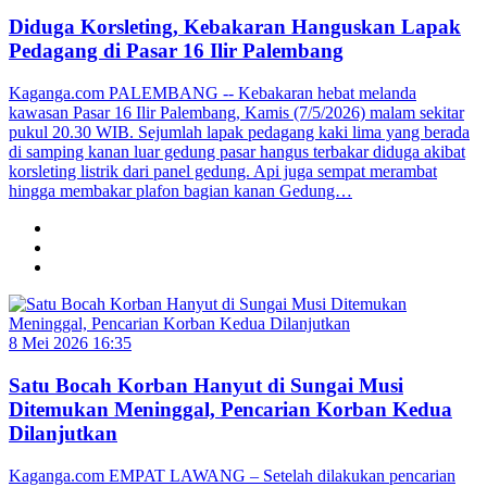
Diduga Korsleting, Kebakaran Hanguskan Lapak
Pedagang di Pasar 16 Ilir Palembang
Kaganga.com PALEMBANG -- Kebakaran hebat melanda
kawasan Pasar 16 Ilir Palembang, Kamis (7/5/2026) malam sekitar
pukul 20.30 WIB. Sejumlah lapak pedagang kaki lima yang berada
di samping kanan luar gedung pasar hangus terbakar diduga akibat
korsleting listrik dari panel gedung. Api juga sempat merambat
hingga membakar plafon bagian kanan Gedung…
8 Mei 2026 16:35
Satu Bocah Korban Hanyut di Sungai Musi
Ditemukan Meninggal, Pencarian Korban Kedua
Dilanjutkan
Kaganga.com EMPAT LAWANG – Setelah dilakukan pencarian