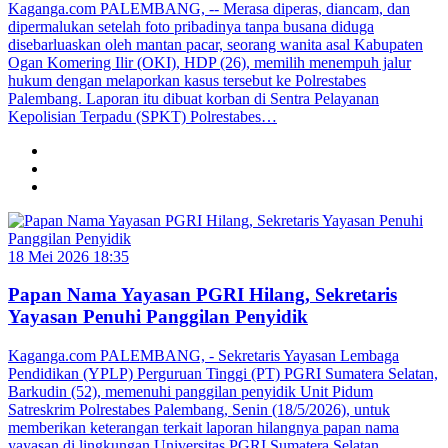
Kaganga.com PALEMBANG, -- Merasa diperas, diancam, dan
dipermalukan setelah foto pribadinya tanpa busana diduga
disebarluaskan oleh mantan pacar, seorang wanita asal Kabupaten
Ogan Komering Ilir (OKI), HDP (26), memilih menempuh jalur
hukum dengan melaporkan kasus tersebut ke Polrestabes
Palembang. Laporan itu dibuat korban di Sentra Pelayanan
Kepolisian Terpadu (SPKT) Polrestabes…
18 Mei 2026 18:35
Papan Nama Yayasan PGRI Hilang, Sekretaris
Yayasan Penuhi Panggilan Penyidik
Kaganga.com PALEMBANG, - Sekretaris Yayasan Lembaga
Pendidikan (YPLP) Perguruan Tinggi (PT) PGRI Sumatera Selatan,
Barkudin (52), memenuhi panggilan penyidik Unit Pidum
Satreskrim Polrestabes Palembang, Senin (18/5/2026), untuk
memberikan keterangan terkait laporan hilangnya papan nama
yayasan di lingkungan Universitas PGRI Sumatera Selatan.