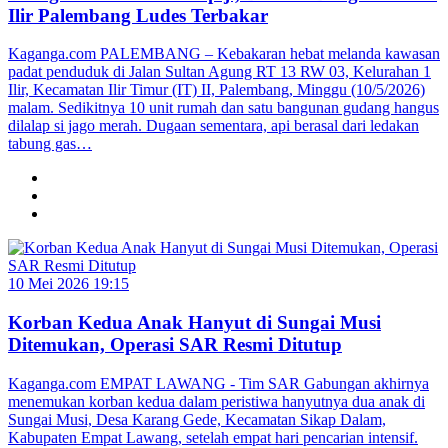
Ilir Palembang Ludes Terbakar
Kaganga.com PALEMBANG – Kebakaran hebat melanda kawasan
padat penduduk di Jalan Sultan Agung RT 13 RW 03, Kelurahan 1
Ilir, Kecamatan Ilir Timur (IT) II, Palembang, Minggu (10/5/2026)
malam. Sedikitnya 10 unit rumah dan satu bangunan gudang hangus
dilalap si jago merah. Dugaan sementara, api berasal dari ledakan
tabung gas…
10 Mei 2026 19:15
Korban Kedua Anak Hanyut di Sungai Musi
Ditemukan, Operasi SAR Resmi Ditutup
Kaganga.com EMPAT LAWANG - Tim SAR Gabungan akhirnya
menemukan korban kedua dalam peristiwa hanyutnya dua anak di
Sungai Musi, Desa Karang Gede, Kecamatan Sikap Dalam,
Kabupaten Empat Lawang, setelah empat hari pencarian intensif.