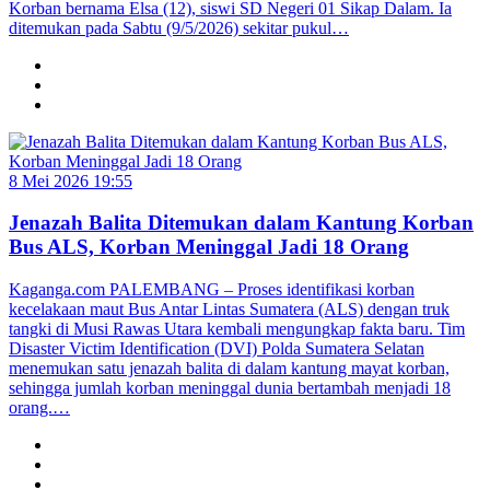
Korban bernama Elsa (12), siswi SD Negeri 01 Sikap Dalam. Ia
ditemukan pada Sabtu (9/5/2026) sekitar pukul…
8 Mei 2026 19:55
Jenazah Balita Ditemukan dalam Kantung Korban
Bus ALS, Korban Meninggal Jadi 18 Orang
Kaganga.com PALEMBANG – Proses identifikasi korban
kecelakaan maut Bus Antar Lintas Sumatera (ALS) dengan truk
tangki di Musi Rawas Utara kembali mengungkap fakta baru. Tim
Disaster Victim Identification (DVI) Polda Sumatera Selatan
menemukan satu jenazah balita di dalam kantung mayat korban,
sehingga jumlah korban meninggal dunia bertambah menjadi 18
orang.…