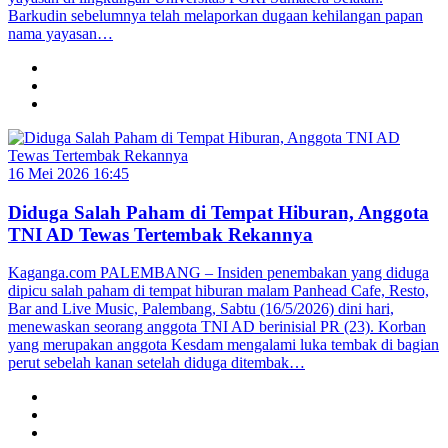
Barkudin sebelumnya telah melaporkan dugaan kehilangan papan
nama yayasan…
16 Mei 2026 16:45
Diduga Salah Paham di Tempat Hiburan, Anggota
TNI AD Tewas Tertembak Rekannya
Kaganga.com PALEMBANG – Insiden penembakan yang diduga
dipicu salah paham di tempat hiburan malam Panhead Cafe, Resto,
Bar and Live Music, Palembang, Sabtu (16/5/2026) dini hari,
menewaskan seorang anggota TNI AD berinisial PR (23). Korban
yang merupakan anggota Kesdam mengalami luka tembak di bagian
perut sebelah kanan setelah diduga ditembak…