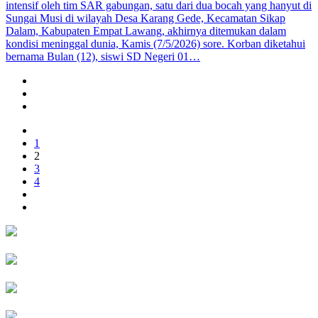
intensif oleh tim SAR gabungan, satu dari dua bocah yang hanyut di
Sungai Musi di wilayah Desa Karang Gede, Kecamatan Sikap
Dalam, Kabupaten Empat Lawang, akhirnya ditemukan dalam
kondisi meninggal dunia, Kamis (7/5/2026) sore. Korban diketahui
bernama Bulan (12), siswi SD Negeri 01…
1
2
3
4