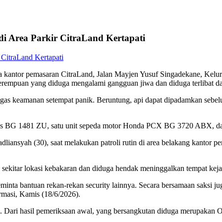
 Area Parkir CitraLand Kertapati
antor pemasaran CitraLand, Jalan Mayjen Yusuf Singadekane, Kelura
erempuan yang diduga mengalami gangguan jiwa dan diduga terlibat dal
ugas keamanan setempat panik. Beruntung, api dapat dipadamkan sebe
rios BG 1481 ZU, satu unit sepeda motor Honda PCX BG 3720 ABX, d
dliansyah (30), saat melakukan patroli rutin di area belakang kantor p
i sekitar lokasi kebakaran dan diduga hendak meninggalkan tempat keja
inta bantuan rekan-rekan security lainnya. Secara bersamaan saksi
masi, Kamis (18/6/2026).
. Dari hasil pemeriksaan awal, yang bersangkutan diduga merupaka