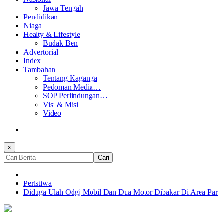
Jawa Tengah
Pendidikan
Niaga
Healty & Lifestyle
Budak Ben
Advertorial
Index
Tambahan
Tentang Kaganga
Pedoman Media…
SOP Perlindungan…
Visi & Misi
Video
x
Cari
Peristiwa
Diduga Ulah Odgj Mobil Dan Dua Motor Dibakar Di Area Parki