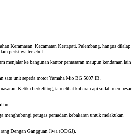
han Keramasan, Kecamatan Kertapati, Palembang, hangus dilalap
am peristiwa tersebut.
lum menjalar ke bangunan kantor pemasaran maupun kendaraan lain
an satu unit sepeda motor Yamaha Mio BG 5007 IB.
emasaran. Ketika berkeliling, ia melihat kobaran api sudah membesar
dian.
 juga menghubungi petugas pemadam kebakaran untuk melakukan
n Orang Dengan Gangguan Jiwa (ODGJ).