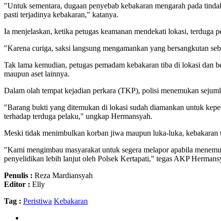
"Untuk sementara, dugaan penyebab kebakaran mengarah pada tindak
pasti terjadinya kebakaran," katanya.
Ia menjelaskan, ketika petugas keamanan mendekati lokasi, terduga pe
"Karena curiga, saksi langsung mengamankan yang bersangkutan sebe
Tak lama kemudian, petugas pemadam kebakaran tiba di lokasi dan 
maupun aset lainnya.
Dalam olah tempat kejadian perkara (TKP), polisi menemukan sejumlah
"Barang bukti yang ditemukan di lokasi sudah diamankan untuk kepen
terhadap terduga pelaku," ungkap Hermansyah.
Meski tidak menimbulkan korban jiwa maupun luka-luka, kebakaran t
"Kami mengimbau masyarakat untuk segera melapor apabila menemukan
penyelidikan lebih lanjut oleh Polsek Kertapati," tegas AKP Hermans
Penulis :
Reza Mardiansyah
Editor :
Elly
Tag :
Peristiwa
Kebakaran