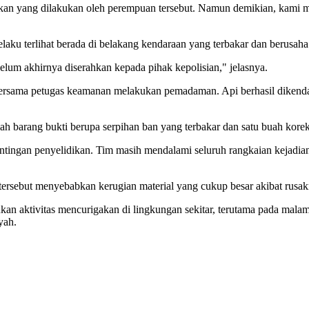
an yang dilakukan oleh perempuan tersebut. Namun demikian, kami m
laku terlihat berada di belakang kendaraan yang terbakar dan berusaha
lum akhirnya diserahkan kepada pihak kepolisian," jelasnya.
bersama petugas keamanan melakukan pemadaman. Api berhasil dikenda
 barang bukti berupa serpihan ban yang terbakar dan satu buah korek 
tingan penyelidikan. Tim masih mendalami seluruh rangkaian kejadian,
ersebut menyebabkan kerugian material yang cukup besar akibat rusak
 aktivitas mencurigakan di lingkungan sekitar, terutama pada malam 
yah.