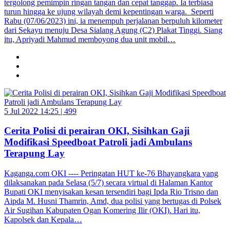
tergolong pemimpin ringan tangan dan cepat tanggap. Ia terbiasa
turun hingga ke ujung wilayah demi kepentingan warga. Seperti
Rabu (07/06/2023) ini, ia menempuh perjalanan berpuluh kilometer
dari Sekayu menuju Desa Sialang Agung (C2) Plakat Tinggi. Siang
itu, Apriyadi Mahmud memboyong dua unit mobil…
5 Jul 2022 14:25 |
499
Cerita Polisi di perairan OKI, Sisihkan Gaji
Modifikasi Speedboat Patroli jadi Ambulans
Terapung Lay
Kaganga.com OKI ---- Peringatan HUT ke-76 Bhayangkara yang
dilaksanakan pada Selasa (5/7) secara virtual di Halaman Kantor
Bupati OKI menyisakan kesan tersendiri bagi Ipda Rio Trisno dan
Aipda M. Husni Thamrin, Amd, dua polisi yang bertugas di Polsek
Air Sugihan Kabupaten Ogan Komering Ilir (OKI). Hari itu,
Kapolsek dan Kepala…