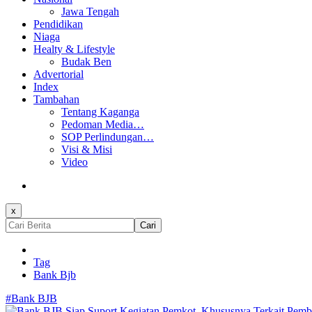
Jawa Tengah
Pendidikan
Niaga
Healty & Lifestyle
Budak Ben
Advertorial
Index
Tambahan
Tentang Kaganga
Pedoman Media…
SOP Perlindungan…
Visi & Misi
Video
x
Cari
Tag
Bank Bjb
#Bank BJB