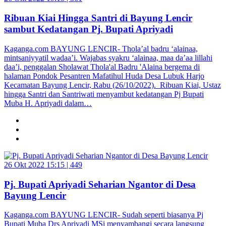
Ribuan Kiai Hingga Santri di Bayung Lencir
sambut Kedatangan Pj. Bupati Apriyadi
Kaganga.com BAYUNG LENCIR- Thola’al badru ‘alainaa,
mintsaniyyatil wadaa’i. Wajabas syakru ‘alainaa, maa da’aa lillahi
daa’i, penggalan Sholawat Thola'al Badru 'Alaina bergema di
halaman Pondok Pesantren Mafatihul Huda Desa Lubuk Harjo
Kecamatan Bayung Lencir, Rabu (26/10/2022). Ribuan Kiai, Ustaz
hingga Santri dan Santriwati menyambut kedatangan Pj Bupati
Muba H. Apriyadi dalam…
26 Okt 2022 15:15 |
449
Pj. Bupati Apriyadi Seharian Ngantor di Desa
Bayung Lencir
Kaganga.com BAYUNG LENCIR- Sudah seperti biasanya Pj
Bupati Muba Drs Apriyadi MSi menyambangi secara langsung