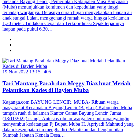
melanda Bayung Lencir, Pemerintah Kabupaten Musi Banyuasin
(Muba) menunjukkan komitmen dan kepedulian yang tinggi
terhadap warganya. Derasnya curah hujan menyebabkan luapan air
anak sungai Lalan, menggenangi rumah warga hingga kedalaman
1,20 meter. Tindakan Cepat dan Terkoordinasi Sejak terjadinya
luapan pada pukul 6.30…
19 Nov 2022 13:15 |
405
Tari Mantang Parah dan Meggy Diaz buat Meriah
Pelantikan Kades di Baylen Muba
Kaganga.com BAYUNG LENCIR, MUBA- Ribuan warga
masyarakat Kecamatan Bayung Lencir (BayLen) Kabupaten Muba
tumpah ruah di halaman Kantor Camat Bayung Lencir, Jumat
(18/11/2022) siang. Antusias ribuan warga tersebut rupanya ingin
menyambut kedatangan Pj Bupati Muba H. Apriyadi Mahmud yang
dalam kesempatan itu menghadiri Pelantikan dan Pengambilan
Sumpah Jabatan Kepala Desa…