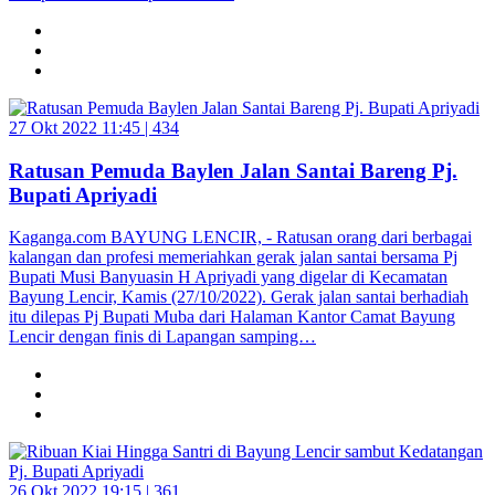
27 Okt 2022 11:45 |
434
Ratusan Pemuda Baylen Jalan Santai Bareng Pj.
Bupati Apriyadi
Kaganga.com BAYUNG LENCIR, - Ratusan orang dari berbagai
kalangan dan profesi memeriahkan gerak jalan santai bersama Pj
Bupati Musi Banyuasin H Apriyadi yang digelar di Kecamatan
Bayung Lencir, Kamis (27/10/2022). Gerak jalan santai berhadiah
itu dilepas Pj Bupati Muba dari Halaman Kantor Camat Bayung
Lencir dengan finis di Lapangan samping…
26 Okt 2022 19:15 |
361