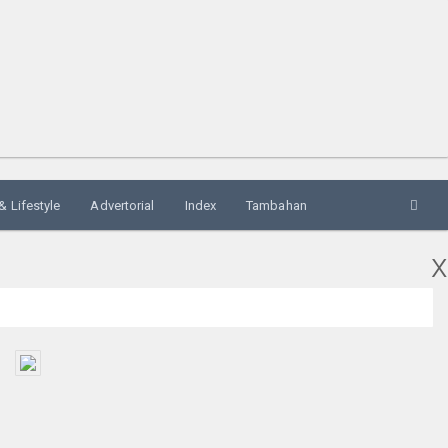
& Lifestyle
Advertorial
Index
Tambahan
x