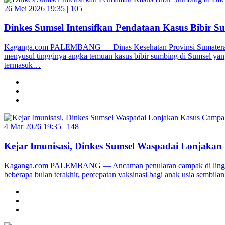
26 Mei 2026 19:35 |
105
Dinkes Sumsel Intensifkan Pendataan Kasus Bibir S
Kaganga.com PALEMBANG — Dinas Kesehatan Provinsi Sumatera Selata
menyusul tingginya angka temuan kasus bibir sumbing di Sumsel yang
termasuk…
4 Mar 2026 19:35 |
148
Kejar Imunisasi, Dinkes Sumsel Waspadai Lonjakan
Kaganga.com PALEMBANG — Ancaman penularan campak di lingkungan
beberapa bulan terakhir, percepatan vaksinasi bagi anak usia sembil