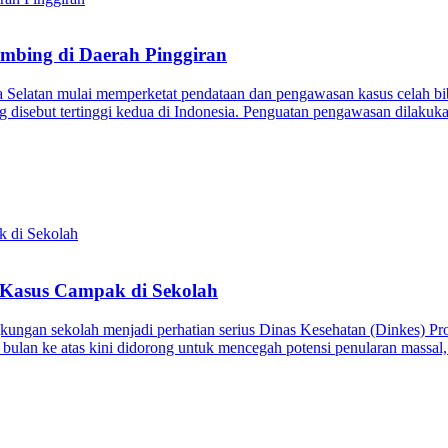
umbing di Daerah Pinggiran
n mulai memperketat pendataan dan pengawasan kasus celah bibir ser
 disebut tertinggi kedua di Indonesia. Penguatan pengawasan dilakuka
 Kasus Campak di Sekolah
 sekolah menjadi perhatian serius Dinas Kesehatan (Dinkes) Provin
an bulan ke atas kini didorong untuk mencegah potensi penularan massa