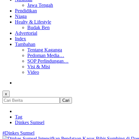
Jawa Tengah
Pendidikan
Niaga
Healty & Lifestyle
Budak Ben
Advertorial
Index
Tambahan
Tentang Kaganga
Pedoman Media…
SOP Perlindungan…
Visi & Misi
Video
x
Cari
Tag
Dinkes Sumsel
#Dinkes Sumsel