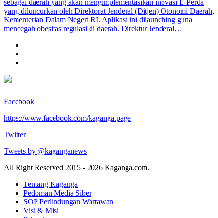
sebagai daerah yang akan mengimplementasikan inovasi E-Perda
yang diluncurkan oleh Direktorat Jenderal (Ditjen) Otonomi Daerah,
Kementerian Dalam Negeri RI. Aplikasi ini dilaunching guna
mencegah obesitas regulasi di daerah. Direktur Jenderal…
Facebook
https://www.facebook.com/kaganga.page
Twitter
Tweets by @kaganganews
All Right Reserved 2015 - 2026 Kaganga.com.
Tentang Kaganga
Pedoman Media Siber
SOP Perlindungan Wartawan
Visi & Misi