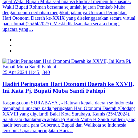
rapat Wakil Bupati Muba saat nuansa khidmat memenuhi suasana.
Wakil Bupati Rohman bersama sejumlah jajaran Pemkab Muba
dengan penuh perhatian mengikuti jalannya Upacara Peringatan
Hari Otonomi Daerah ke-XXIX yang diselenggarakan secara virtual
pada Jumat (25/04/2025). Meski dilaksanakan secara daring,
upacara yang…
25 Apr 2024 11:45 |
340
Hadiri Peringatan Hari Otonomi Daerah ke XXVII,
Ini Kata Pj. Bupati Muba Sandi Fahlepi
Kaganga.com SURABAYA , - Ratusan kepala daerah se Indonesia
menghadiri upacara pada peringatan Hari Otonomi Daerah (Otodap)
XXVIII yang digelar di Balai Kota Surabaya, Kamis (25/4/2024).
Salah satu diantaranya adalah Pj Bupati Muba H Sandi Fahlepi yang
hadir bersama para Gubernur, Bupati dan Walikota se Indonesia
tersebut. Upacara peringatan Hari…