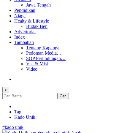
Jawa Tengah
Pendidikan
Niaga
Healty & Lifestyle
Budak Ben
Advertorial
Index
Tambahan
Tentang Kaganga
Pedoman Media…
SOP Perlindungan…
Visi & Misi
Video
x
Cari
Tag
Kado Unik
#kado unik