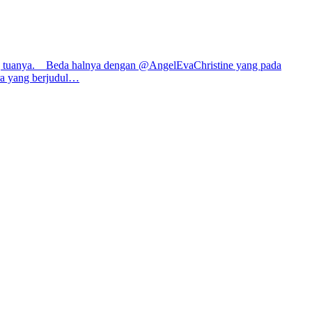
ang tuanya. Beda halnya dengan @AngelEvaChristine yang pada
ra yang berjudul…