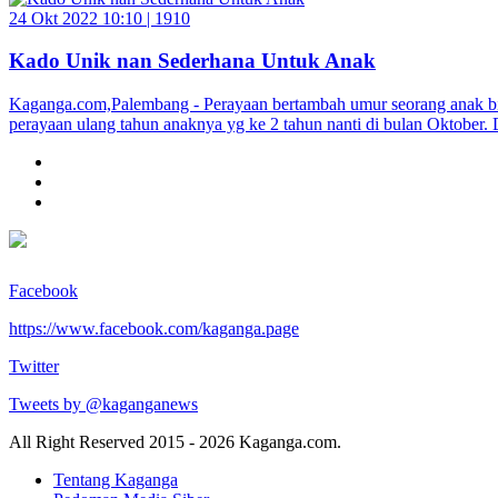
24 Okt 2022 10:10 |
1910
Kado Unik nan Sederhana Untuk Anak
Kaganga.com,Palembang - Perayaan bertambah umur seorang anak bi
perayaan ulang tahun anaknya yg ke 2 tahun nanti di bulan Oktobe
Facebook
https://www.facebook.com/kaganga.page
Twitter
Tweets by @kaganganews
All Right Reserved 2015 - 2026 Kaganga.com.
Tentang Kaganga