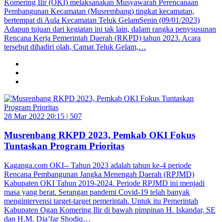
Komering Ilir (OKI) melaksanakan Musyawarah Perencanaan
Pembangunan Kecamatan (Musrembang) tingkat kecamatan,
bertempat di Aula Kecamatan Teluk GelamSenin (09/01/2023)
Adapun tujuan dari kegiatan ini tak lain, dalam rangka penysusunan
Rencana Kerja Pemerintah Daerah (RKPD) tahun 2023. Acara
tersebut dihadiri olah, Camat Teluk Gelam,…
28 Mar 2022 20:15 |
507
Musrenbang RKPD 2023, Pemkab OKI Fokus
Tuntaskan Program Prioritas
Kaganga.com OKI-- Tahun 2023 adalah tahun ke-4 periode
Rencana Pembangunan Jangka Menengah Daerah (RPJMD)
Kabupaten OKI Tahun 2019-2024. Periode RPJMD ini menjadi
masa yang berat. Serangan pandemi Covid-19 telah banyak
mengintervensi target-target pemerintah. Untuk itu Pemerintah
Kabupaten Ogan Komering Ilir di bawah pimpinan H. Iskandar, SE
dan H.M. Dja’far Shodiq…