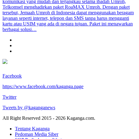
komunikasi yang mudah dan terjangkau selama ibadah Umroh,
Telkomsel menghadirkan paket RoaMAX Umroh. Dengan paket
tersebut, Jemaah Umroh di Indonesia dapat menggunakan beragam
layanan seperti internet, telepon dan SMS tanpa harus mengganti
kartu atau USIM yang ada di negara tujuan. Paket ini menawarkan
berbagai solusi…
Facebook
https://www.facebook.com/kaganga.page
Twitter
Tweets by @kaganganews
All Right Reserved 2015 - 2026 Kaganga.com.
Tentang Kaganga
Pedoman Media Siber