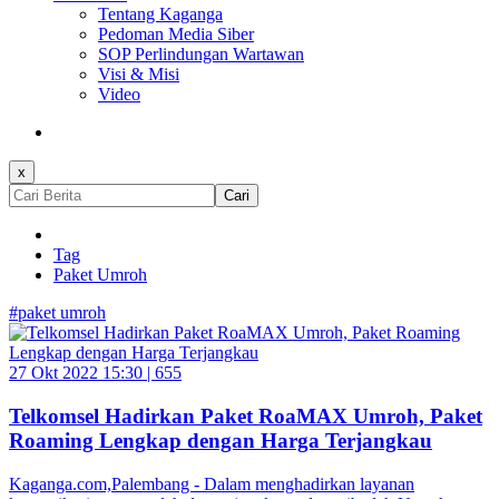
Tentang Kaganga
Pedoman Media Siber
SOP Perlindungan Wartawan
Visi & Misi
Video
x
Cari
Tag
Paket Umroh
#paket umroh
27 Okt 2022 15:30 |
655
Telkomsel Hadirkan Paket RoaMAX Umroh, Paket
Roaming Lengkap dengan Harga Terjangkau
Kaganga.com,Palembang - Dalam menghadirkan layanan