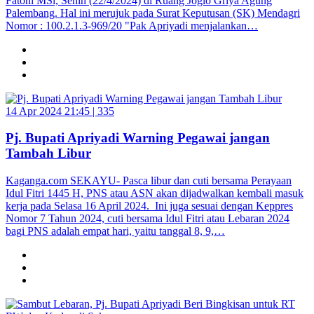
Fatoni MSi, Senin (22/4/2024) di Ruang Joglo Griya Agung
Palembang. Hal ini merujuk pada Surat Keputusan (SK) Mendagri
Nomor : 100.2.1.3-969/20 "Pak Apriyadi menjalankan…
14 Apr 2024 21:45 |
335
Pj. Bupati Apriyadi Warning Pegawai jangan
Tambah Libur
Kaganga.com SEKAYU- Pasca libur dan cuti bersama Perayaan
Idul Fitri 1445 H, PNS atau ASN akan dijadwalkan kembali masuk
kerja pada Selasa 16 April 2024. Ini juga sesuai dengan Keppres
Nomor 7 Tahun 2024, cuti bersama Idul Fitri atau Lebaran 2024
bagi PNS adalah empat hari, yaitu tanggal 8, 9,…