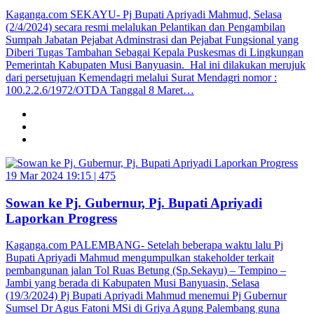
Kaganga.com SEKAYU- Pj Bupati Apriyadi Mahmud, Selasa
(2/4/2024) secara resmi melalukan Pelantikan dan Pengambilan
Sumpah Jabatan Pejabat Adminstrasi dan Pejabat Fungsional yang
Diberi Tugas Tambahan Sebagai Kepala Puskesmas di Lingkungan
Pemerintah Kabupaten Musi Banyuasin. Hal ini dilakukan merujuk
dari persetujuan Kemendagri melalui Surat Mendagri nomor :
100.2.2.6/1972/OTDA Tanggal 8 Maret…
19 Mar 2024 19:15 |
475
Sowan ke Pj. Gubernur, Pj. Bupati Apriyadi
Laporkan Progress
Kaganga.com PALEMBANG- Setelah beberapa waktu lalu Pj
Bupati Apriyadi Mahmud mengumpulkan stakeholder terkait
pembangunan jalan Tol Ruas Betung (Sp.Sekayu) – Tempino –
Jambi yang berada di Kabupaten Musi Banyuasin, Selasa
(19/3/2024) Pj Bupati Apriyadi Mahmud menemui Pj Gubernur
Sumsel Dr Agus Fatoni MSi di Griya Agung Palembang guna