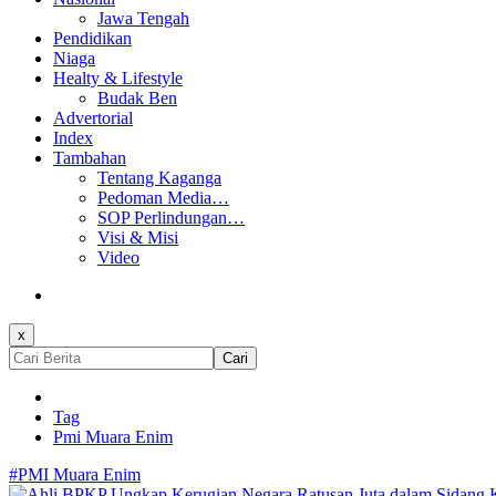
Jawa Tengah
Pendidikan
Niaga
Healty & Lifestyle
Budak Ben
Advertorial
Index
Tambahan
Tentang Kaganga
Pedoman Media…
SOP Perlindungan…
Visi & Misi
Video
x
Cari
Tag
Pmi Muara Enim
#PMI Muara Enim