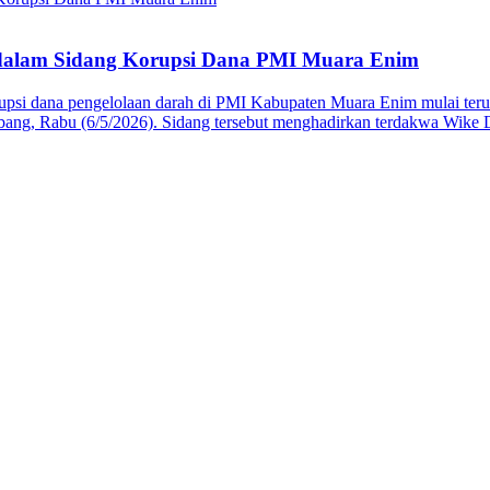
 dalam Sidang Korupsi Dana PMI Muara Enim
 dana pengelolaan darah di PMI Kabupaten Muara Enim mulai terung
lembang, Rabu (6/5/2026). Sidang tersebut menghadirkan terdakwa Wi