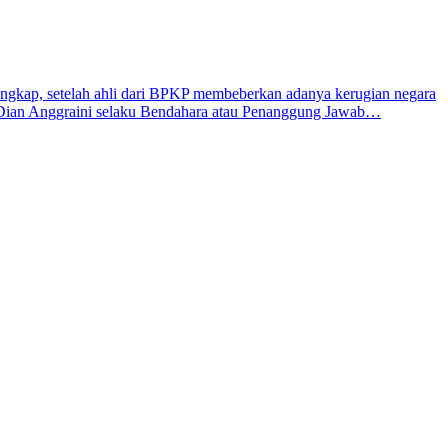
kap, setelah ahli dari BPKP membeberkan adanya kerugian negara
ke Dian Anggraini selaku Bendahara atau Penanggung Jawab…