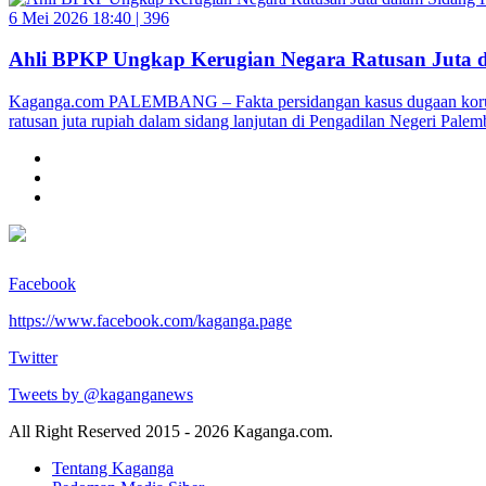
6 Mei 2026 18:40 |
396
Ahli BPKP Ungkap Kerugian Negara Ratusan Juta
Kaganga.com PALEMBANG – Fakta persidangan kasus dugaan korupsi
ratusan juta rupiah dalam sidang lanjutan di Pengadilan Negeri Pa
Facebook
https://www.facebook.com/kaganga.page
Twitter
Tweets by @kaganganews
All Right Reserved 2015 - 2026 Kaganga.com.
Tentang Kaganga