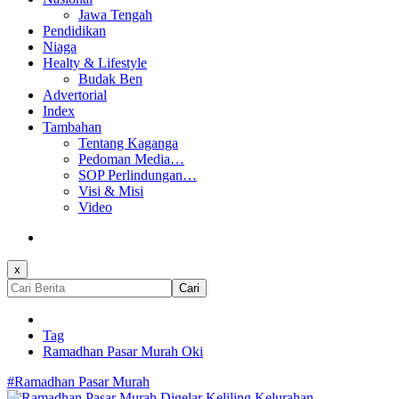
Jawa Tengah
Pendidikan
Niaga
Healty & Lifestyle
Budak Ben
Advertorial
Index
Tambahan
Tentang Kaganga
Pedoman Media…
SOP Perlindungan…
Visi & Misi
Video
x
Cari
Tag
Ramadhan Pasar Murah Oki
#Ramadhan Pasar Murah