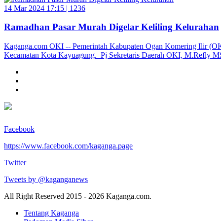
14 Mar 2024 17:15 |
1236
Ramadhan Pasar Murah Digelar Keliling Kelurahan
Kaganga.com OKI -- Pemerintah Kabupaten Ogan Komering Ilir (OKI) 
Kecamatan Kota Kayuagung. Pj Sekretaris Daerah OKI, M.Refly MS
Facebook
https://www.facebook.com/kaganga.page
Twitter
Tweets by @kaganganews
All Right Reserved 2015 - 2026 Kaganga.com.
Tentang Kaganga