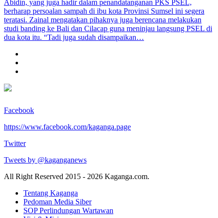
Abidin, yang juga hadir dalam penandatanganan PKS PSEL,
berharap persoalan sampah di ibu kota Provinsi Sumsel ini segera
teratasi. Zainal mengatakan pihaknya juga berencana melakukan
studi banding ke Bali dan Cilacap guna meninjau langsung PSEL di
dua kota itu. “Tadi juga sudah disampaikan…
Facebook
https://www.facebook.com/kaganga.page
Twitter
Tweets by @kaganganews
All Right Reserved 2015 - 2026 Kaganga.com.
Tentang Kaganga
Pedoman Media Siber
SOP Perlindungan Wartawan