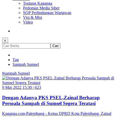
Tentang Kaganga
Pedoman Media Siber
SOP Perlindungan Wartawan
Visi & Misi
Video
x
Cari
Tag
Sampah Sumsel
#sampah Sumsel
9 Mar 2022 15:30 |
623
Dengan Adanya PKS PSEL,Zainal Berharap
Persoala Sampah di Sumsel Segera Teratasi
Kaganga.com,Palembang - Ketua DPRD Kota Palembang, Zainal