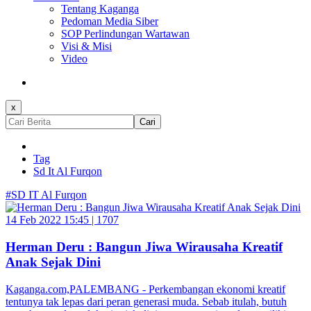
Tentang Kaganga
Pedoman Media Siber
SOP Perlindungan Wartawan
Visi & Misi
Video
x
Cari
Tag
Sd It Al Furqon
#SD IT Al Furqon
14 Feb 2022 15:45 |
1707
Herman Deru : Bangun Jiwa Wirausaha Kreatif
Anak Sejak Dini
Kaganga.com,PALEMBANG - Perkembangan ekonomi kreatif
tentunya tak lepas dari peran generasi muda. Sebab itulah, butuh