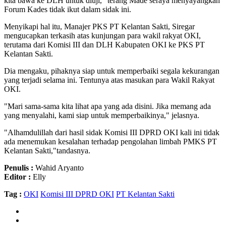
kita bawa ke DLH untuk diuji," terang Made seraya menyayangkan
Forum Kades tidak ikut dalam sidak ini.
Menyikapi hal itu, Manajer PKS PT Kelantan Sakti, Siregar
mengucapkan terkasih atas kunjungan para wakil rakyat OKI,
terutama dari Komisi III dan DLH Kabupaten OKI ke PKS PT
Kelantan Sakti.
Dia mengaku, pihaknya siap untuk memperbaiki segala kekurangan
yang terjadi selama ini. Tentunya atas masukan para Wakil Rakyat
OKI.
"Mari sama-sama kita lihat apa yang ada disini. Jika memang ada
yang menyalahi, kami siap untuk memperbaikinya," jelasnya.
"Alhamdulillah dari hasil sidak Komisi III DPRD OKI kali ini tidak
ada menemukan kesalahan terhadap pengolahan limbah PMKS PT
Kelantan Sakti,"tandasnya.
Penulis :
Wahid Aryanto
Editor :
Elly
Tag :
OKI
Komisi III DPRD OKI
PT Kelantan Sakti