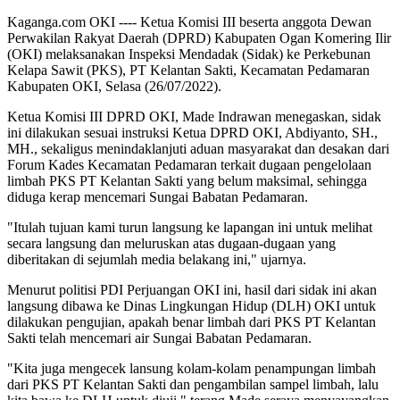
Kaganga.com OKI ---- Ketua Komisi III beserta anggota Dewan
Perwakilan Rakyat Daerah (DPRD) Kabupaten Ogan Komering Ilir
(OKI) melaksanakan Inspeksi Mendadak (Sidak) ke Perkebunan
Kelapa Sawit (PKS), PT Kelantan Sakti, Kecamatan Pedamaran
Kabupaten OKI, Selasa (26/07/2022).
Ketua Komisi III DPRD OKI, Made Indrawan menegaskan, sidak
ini dilakukan sesuai instruksi Ketua DPRD OKI, Abdiyanto, SH.,
MH., sekaligus menindaklanjuti aduan masyarakat dan desakan dari
Forum Kades Kecamatan Pedamaran terkait dugaan pengelolaan
limbah PKS PT Kelantan Sakti yang belum maksimal, sehingga
diduga kerap mencemari Sungai Babatan Pedamaran.
"Itulah tujuan kami turun langsung ke lapangan ini untuk melihat
secara langsung dan meluruskan atas dugaan-dugaan yang
diberitakan di sejumlah media belakang ini," ujarnya.
Menurut politisi PDI Perjuangan OKI ini, hasil dari sidak ini akan
langsung dibawa ke Dinas Lingkungan Hidup (DLH) OKI untuk
dilakukan pengujian, apakah benar limbah dari PKS PT Kelantan
Sakti telah mencemari air Sungai Babatan Pedamaran.
"Kita juga mengecek lansung kolam-kolam penampungan limbah
dari PKS PT Kelantan Sakti dan pengambilan sampel limbah, lalu