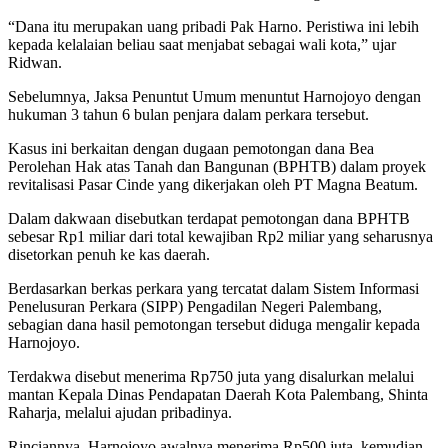
“Dana itu merupakan uang pribadi Pak Harno. Peristiwa ini lebih
kepada kelalaian beliau saat menjabat sebagai wali kota,” ujar
Ridwan.
Sebelumnya, Jaksa Penuntut Umum menuntut Harnojoyo dengan
hukuman 3 tahun 6 bulan penjara dalam perkara tersebut.
Kasus ini berkaitan dengan dugaan pemotongan dana Bea
Perolehan Hak atas Tanah dan Bangunan (BPHTB) dalam proyek
revitalisasi Pasar Cinde yang dikerjakan oleh PT Magna Beatum.
Dalam dakwaan disebutkan terdapat pemotongan dana BPHTB
sebesar Rp1 miliar dari total kewajiban Rp2 miliar yang seharusnya
disetorkan penuh ke kas daerah.
Berdasarkan berkas perkara yang tercatat dalam Sistem Informasi
Penelusuran Perkara (SIPP) Pengadilan Negeri Palembang,
sebagian dana hasil pemotongan tersebut diduga mengalir kepada
Harnojoyo.
Terdakwa disebut menerima Rp750 juta yang disalurkan melalui
mantan Kepala Dinas Pendapatan Daerah Kota Palembang, Shinta
Raharja, melalui ajudan pribadinya.
Rinciannya, Harnojoyo awalnya menerima Rp500 juta, kemudian