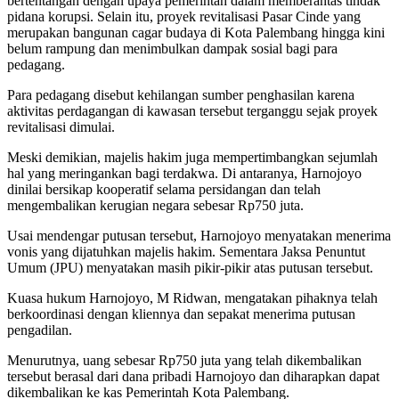
bertentangan dengan upaya pemerintah dalam memberantas tindak
pidana korupsi. Selain itu, proyek revitalisasi Pasar Cinde yang
merupakan bangunan cagar budaya di Kota Palembang hingga kini
belum rampung dan menimbulkan dampak sosial bagi para
pedagang.
Para pedagang disebut kehilangan sumber penghasilan karena
aktivitas perdagangan di kawasan tersebut terganggu sejak proyek
revitalisasi dimulai.
Meski demikian, majelis hakim juga mempertimbangkan sejumlah
hal yang meringankan bagi terdakwa. Di antaranya, Harnojoyo
dinilai bersikap kooperatif selama persidangan dan telah
mengembalikan kerugian negara sebesar Rp750 juta.
Usai mendengar putusan tersebut, Harnojoyo menyatakan menerima
vonis yang dijatuhkan majelis hakim. Sementara Jaksa Penuntut
Umum (JPU) menyatakan masih pikir-pikir atas putusan tersebut.
Kuasa hukum Harnojoyo, M Ridwan, mengatakan pihaknya telah
berkoordinasi dengan kliennya dan sepakat menerima putusan
pengadilan.
Menurutnya, uang sebesar Rp750 juta yang telah dikembalikan
tersebut berasal dari dana pribadi Harnojoyo dan diharapkan dapat
dikembalikan ke kas Pemerintah Kota Palembang.