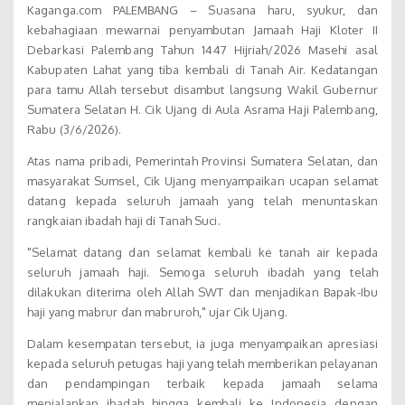
Kaganga.com PALEMBANG – Suasana haru, syukur, dan
kebahagiaan mewarnai penyambutan Jamaah Haji Kloter II
Debarkasi Palembang Tahun 1447 Hijriah/2026 Masehi asal
Kabupaten Lahat yang tiba kembali di Tanah Air. Kedatangan
para tamu Allah tersebut disambut langsung Wakil Gubernur
Sumatera Selatan H. Cik Ujang di Aula Asrama Haji Palembang,
Rabu (3/6/2026).
Atas nama pribadi, Pemerintah Provinsi Sumatera Selatan, dan
masyarakat Sumsel, Cik Ujang menyampaikan ucapan selamat
datang kepada seluruh jamaah yang telah menuntaskan
rangkaian ibadah haji di Tanah Suci.
"Selamat datang dan selamat kembali ke tanah air kepada
seluruh jamaah haji. Semoga seluruh ibadah yang telah
dilakukan diterima oleh Allah SWT dan menjadikan Bapak-Ibu
haji yang mabrur dan mabruroh," ujar Cik Ujang.
Dalam kesempatan tersebut, ia juga menyampaikan apresiasi
kepada seluruh petugas haji yang telah memberikan pelayanan
dan pendampingan terbaik kepada jamaah selama
menjalankan ibadah hingga kembali ke Indonesia dengan