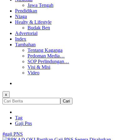
Jawa Tengah
Pendidikan
Niaga
Healty & Lifestyle
Budak Ben
Advertorial
Index
Tambahan
Tentang Kaganga
Pedoman Media…
SOP Perlindungan…
Visi & Misi
Video
x
Cari
Tag
Gaji Pns
#gaji PNS