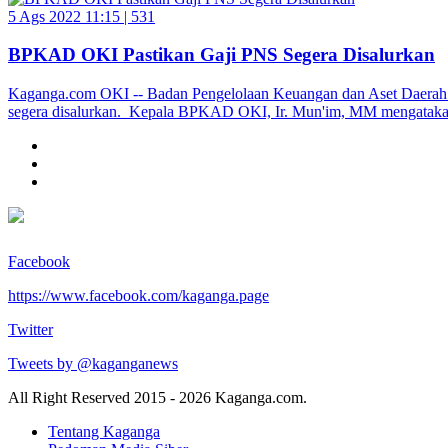
5 Ags 2022 11:15 |
531
BPKAD OKI Pastikan Gaji PNS Segera Disalurkan
Kaganga.com OKI -- Badan Pengelolaan Keuangan dan Aset Daerah 
segera disalurkan. Kepala BPKAD OKI, Ir. Mun'im, MM mengatakan
Facebook
https://www.facebook.com/kaganga.page
Twitter
Tweets by @kaganganews
All Right Reserved 2015 - 2026 Kaganga.com.
Tentang Kaganga